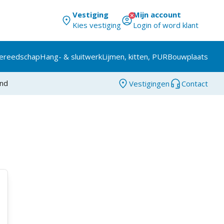
Vestiging
Mijn account
Kies vestiging
Login of word klant
ereedschap
Hang- & sluitwerk
Lijmen, kitten, PUR
Bouwplaats
and
Vestigingen
Contact