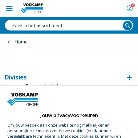
Home
Divisies
Voskamp Bouw en Industrie
Voskamp Industrietechniek
Voskamp Beveiligingstechniek
Voskamp Duurzaam
Jouw privacyvoorkeuren
Voskamp Aluminium
Om jouw bezoek aan onze website nóg makkelijker en
Voskamp Toegangstechniek
persoonlijker te maken zetten we cookies (en daarmee
Voskamp Industriedeuren
vergelijkbare technieken) in. Met deze cookies kunnen wij en