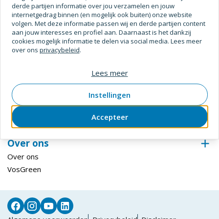
derde partijen informatie over jou verzamelen en jouw
Digitale Oplossingen
internetgedrag binnen (en mogelijk ook buiten) onze website
volgen. Met deze informatie passen wij en derde partijen content
Inloggen ECmanage
aan jouw interesses en profiel aan. Daarnaast is het dankzij
Hardglazen Klep-, val- en draairamen
cookies mogelijk informatie te delen via social media. Lees meer
over ons
privacybeleid
.
Steiger configurator
Inloggen Centix
Lees meer
Klantenservice
Instellingen
Bestellen & betalen
Retourneren
Accepteer
Levering & afhalen
Over ons
Over ons
VosGreen