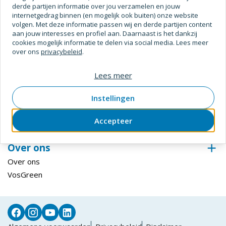
derde partijen informatie over jou verzamelen en jouw
Digitale Oplossingen
internetgedrag binnen (en mogelijk ook buiten) onze website
volgen. Met deze informatie passen wij en derde partijen content
Inloggen ECmanage
aan jouw interesses en profiel aan. Daarnaast is het dankzij
Hardglazen Klep-, val- en draairamen
cookies mogelijk informatie te delen via social media. Lees meer
over ons
privacybeleid
.
Steiger configurator
Inloggen Centix
Lees meer
Klantenservice
Instellingen
Bestellen & betalen
Retourneren
Accepteer
Levering & afhalen
Over ons
Over ons
VosGreen