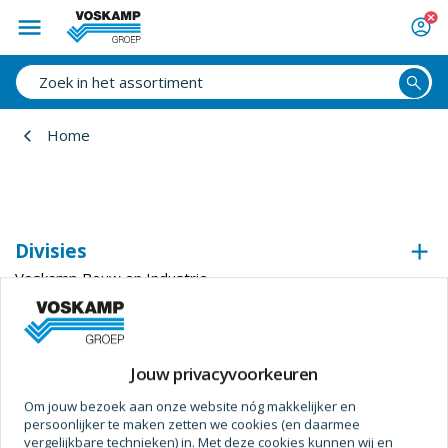
Home
Divisies
Voskamp Bouw en Industrie
Voskamp Industrietechniek
Voskamp Beveiligingstechniek
Voskamp Duurzaam
Jouw privacyvoorkeuren
Voskamp Aluminium
Om jouw bezoek aan onze website nóg makkelijker en
Voskamp Toegangstechniek
persoonlijker te maken zetten we cookies (en daarmee
Voskamp Industriedeuren
vergelijkbare technieken) in. Met deze cookies kunnen wij en