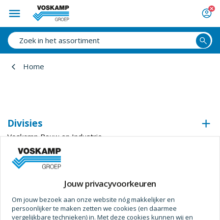
Home
Divisies
Voskamp Bouw en Industrie
Voskamp Industrietechniek
Voskamp Beveiligingstechniek
Voskamp Duurzaam
Jouw privacyvoorkeuren
Voskamp Aluminium
Om jouw bezoek aan onze website nóg makkelijker en
Voskamp Toegangstechniek
persoonlijker te maken zetten we cookies (en daarmee
Voskamp Industriedeuren
vergelijkbare technieken) in. Met deze cookies kunnen wij en