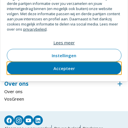
derde partijen informatie over jou verzamelen en jouw
Digitale Oplossingen
internetgedrag binnen (en mogelijk ook buiten) onze website
volgen. Met deze informatie passen wij en derde partijen content
Inloggen ECmanage
aan jouw interesses en profiel aan. Daarnaast is het dankzij
Hardglazen Klep-, val- en draairamen
cookies mogelijk informatie te delen via social media. Lees meer
over ons
privacybeleid
.
Steiger configurator
Inloggen Centix
Lees meer
Klantenservice
Instellingen
Bestellen & betalen
Retourneren
Accepteer
Levering & afhalen
Over ons
Over ons
VosGreen