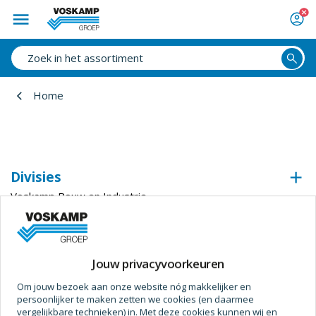
Home
Divisies
Voskamp Bouw en Industrie
Voskamp Industrietechniek
Voskamp Beveiligingstechniek
Voskamp Duurzaam
Jouw privacyvoorkeuren
Voskamp Aluminium
Om jouw bezoek aan onze website nóg makkelijker en
Voskamp Toegangstechniek
persoonlijker te maken zetten we cookies (en daarmee
Voskamp Industriedeuren
vergelijkbare technieken) in. Met deze cookies kunnen wij en