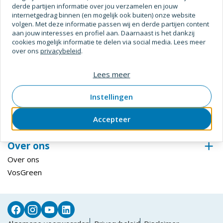
derde partijen informatie over jou verzamelen en jouw
Digitale Oplossingen
internetgedrag binnen (en mogelijk ook buiten) onze website
volgen. Met deze informatie passen wij en derde partijen content
Inloggen ECmanage
aan jouw interesses en profiel aan. Daarnaast is het dankzij
Hardglazen Klep-, val- en draairamen
cookies mogelijk informatie te delen via social media. Lees meer
over ons
privacybeleid
.
Steiger configurator
Inloggen Centix
Lees meer
Klantenservice
Instellingen
Bestellen & betalen
Retourneren
Accepteer
Levering & afhalen
Over ons
Over ons
VosGreen