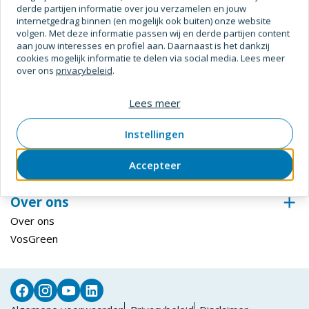
derde partijen informatie over jou verzamelen en jouw
Digitale Oplossingen
internetgedrag binnen (en mogelijk ook buiten) onze website
volgen. Met deze informatie passen wij en derde partijen content
Inloggen ECmanage
aan jouw interesses en profiel aan. Daarnaast is het dankzij
Hardglazen Klep-, val- en draairamen
cookies mogelijk informatie te delen via social media. Lees meer
over ons
privacybeleid
.
Steiger configurator
Inloggen Centix
Lees meer
Klantenservice
Instellingen
Bestellen & betalen
Retourneren
Accepteer
Levering & afhalen
Over ons
Over ons
VosGreen