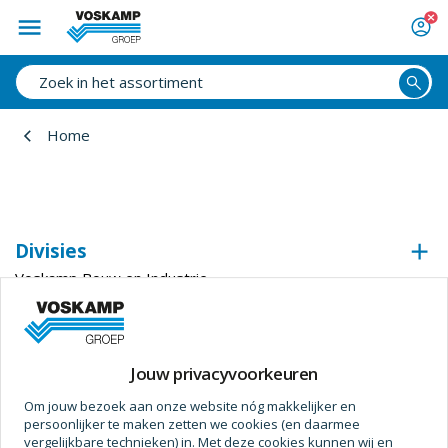
Home
Divisies
Voskamp Bouw en Industrie
Voskamp Industrietechniek
Voskamp Beveiligingstechniek
Voskamp Duurzaam
Jouw privacyvoorkeuren
Voskamp Aluminium
Om jouw bezoek aan onze website nóg makkelijker en
Voskamp Toegangstechniek
persoonlijker te maken zetten we cookies (en daarmee
Voskamp Industriedeuren
vergelijkbare technieken) in. Met deze cookies kunnen wij en