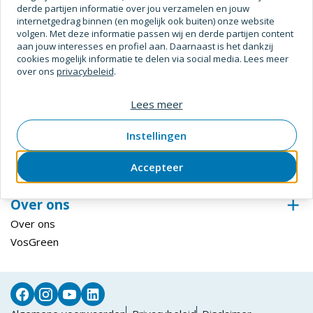
derde partijen informatie over jou verzamelen en jouw
Digitale Oplossingen
internetgedrag binnen (en mogelijk ook buiten) onze website
volgen. Met deze informatie passen wij en derde partijen content
Inloggen ECmanage
aan jouw interesses en profiel aan. Daarnaast is het dankzij
Hardglazen Klep-, val- en draairamen
cookies mogelijk informatie te delen via social media. Lees meer
over ons
privacybeleid
.
Steiger configurator
Inloggen Centix
Lees meer
Klantenservice
Instellingen
Bestellen & betalen
Retourneren
Accepteer
Levering & afhalen
Over ons
Over ons
VosGreen