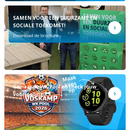
SAMEN VOOR EEN DUURZAME EN
SOCIALE TOEKOMST!
Download de brochure
Ga naar de WK Pool en check jouw
voorspelling!