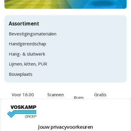
Assortiment
Bevestigingsmaterialen
Handgereedschap
Hang- & sluitwerk
Lijmen, kitten, PUR
Bouwplaats
Voor 16.00
Scannen
Gratis
Ruim
besteld,
en
verzending in
aanbod
morgen binnen
bestellen
Nederland
Populaire producten
Jouw privacyvoorkeuren