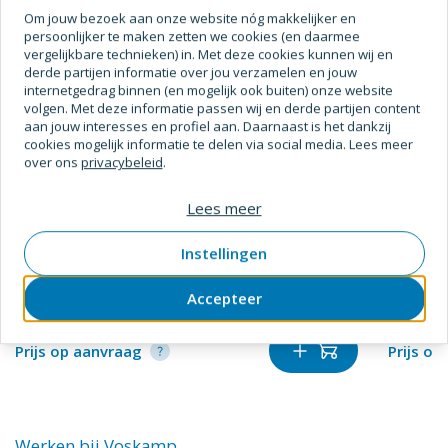
Om jouw bezoek aan onze website nóg makkelijker en
persoonlijker te maken zetten we cookies (en daarmee
vergelijkbare technieken) in. Met deze cookies kunnen wij en
derde partijen informatie over jou verzamelen en jouw
internetgedrag binnen (en mogelijk ook buiten) onze website
volgen. Met deze informatie passen wij en derde partijen content
aan jouw interesses en profiel aan. Daarnaast is het dankzij
cookies mogelijk informatie te delen via social media. Lees meer
over ons
privacybeleid
.
Primacover
Voslux
Lees meer
Afdekvlies primacover standaard
Veiligh
Instellingen
1,00 x 25m
9097/1
SKU
1709130
Verpakt per
rol
SKU
610
Accepteer
Prijs op aanvraag
Prijs o
Werken bij Voskamp