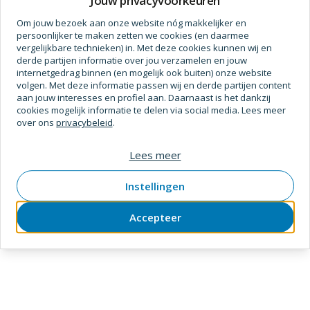
Jouw privacyvoorkeuren
Breedte CM
20 cm
Om jouw bezoek aan onze website nóg makkelijker en
persoonlijker te maken zetten we cookies (en daarmee
Toon meer
Bewerking
vergelijkbare technieken) in. Met deze cookies kunnen wij en
derde partijen informatie over jou verzamelen en jouw
Documenten en downloads
Kleur
Wit
internetgedrag binnen (en mogelijk ook buiten) onze website
volgen. Met deze informatie passen wij en derde partijen content
Product URLS
Kleur (basis)
Wit
aan jouw interesses en profiel aan. Daarnaast is het dankzij
cookies mogelijk informatie te delen via social media. Lees meer
Materiaal
Cellulose
Webpagina
https://www.mts.nl/
over ons
privacybeleid
.
Verpakking
Doos
Lees meer
Vaak samen gekocht met
Instellingen
Accepteer