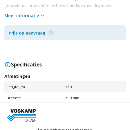
gebruikt in combinatie met een handige midi dispenser.
hoog absorptievermogen
Meer informatie
zacht en sterk
pluisarm
Prijs op aanvraag
Specificaties
Afmetingen
Lengte (m)
160
Breedte
200 mm
Aantal (Lagen)
2 Pc
Aantal (Vellen Per Rol)
450 Pc