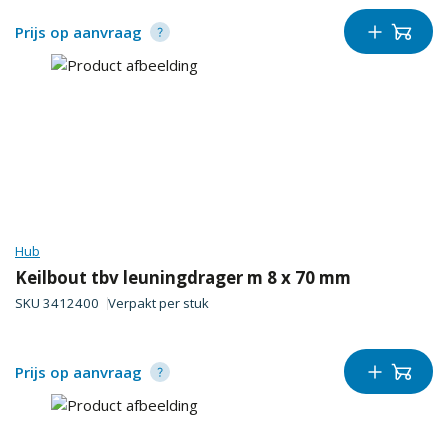
Prijs op aanvraag
Hub
Keilbout tbv leuningdrager m 8 x 70 mm
SKU
3412400
Verpakt per
stuk
Prijs op aanvraag