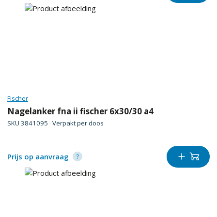
Fischer
Nagelanker fna ii fischer 6x30/30 a4
SKU
3841095
Verpakt per
doos
Prijs op aanvraag