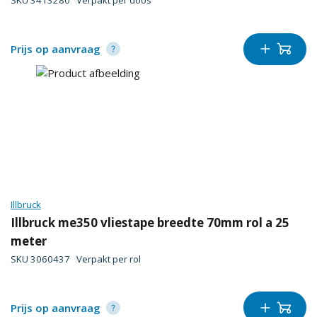
SKU
3413280
Verpakt per
doos
Prijs op aanvraag
Illbruck
Illbruck me350 vliestape breedte 70mm rol a 25
meter
SKU
3060437
Verpakt per
rol
Prijs op aanvraag