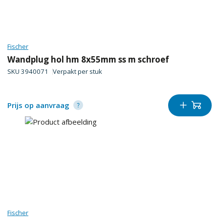
Fischer
Wandplug hol hm 8x55mm ss m schroef
SKU
3940071
Verpakt per
stuk
Prijs op aanvraag
Fischer