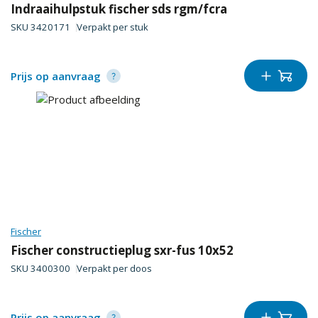
Indraaihulpstuk fischer sds rgm/fcra
SKU
3420171
Verpakt per
stuk
Prijs op aanvraag
Fischer
Fischer constructieplug sxr-fus 10x52
SKU
3400300
Verpakt per
doos
Prijs op aanvraag