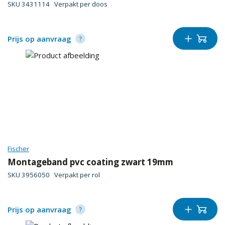
SKU
3431114
Verpakt per
doos
Prijs op aanvraag
Fischer
Montageband pvc coating zwart 19mm
SKU
3956050
Verpakt per
rol
Prijs op aanvraag