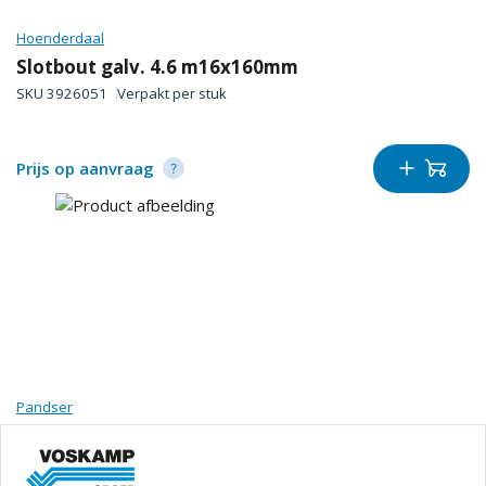
Hoenderdaal
Slotbout galv. 4.6 m16x160mm
SKU
3926051
Verpakt per
stuk
Prijs op aanvraag
Pandser
Foliefol alu tape 50mm x 50mtr
SKU
1708874
Verpakt per
rol