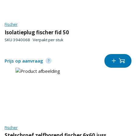
Fischer
Isolatieplug fischer fid 50
SKU
3940068
Verpakt per
stuk
Prijs op aanvraag
Fischer
Stelschroef zelfborend fischer 6x60 juss