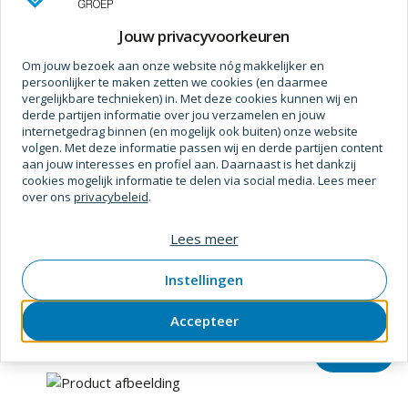
Jouw privacyvoorkeuren
Prijs op aanvraag
Om jouw bezoek aan onze website nóg makkelijker en
persoonlijker te maken zetten we cookies (en daarmee
vergelijkbare technieken) in. Met deze cookies kunnen wij en
derde partijen informatie over jou verzamelen en jouw
internetgedrag binnen (en mogelijk ook buiten) onze website
volgen. Met deze informatie passen wij en derde partijen content
aan jouw interesses en profiel aan. Daarnaast is het dankzij
cookies mogelijk informatie te delen via social media. Lees meer
over ons
privacybeleid
.
Lees meer
Fischer
Gasbetonplug fischer gb 8
Instellingen
SKU
3431108
Verpakt per
doos
Accepteer
Prijs op aanvraag