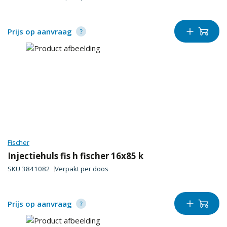
Prijs op aanvraag
Fischer
Injectiehuls fis h fischer 16x85 k
SKU
3841082
Verpakt per
doos
Prijs op aanvraag