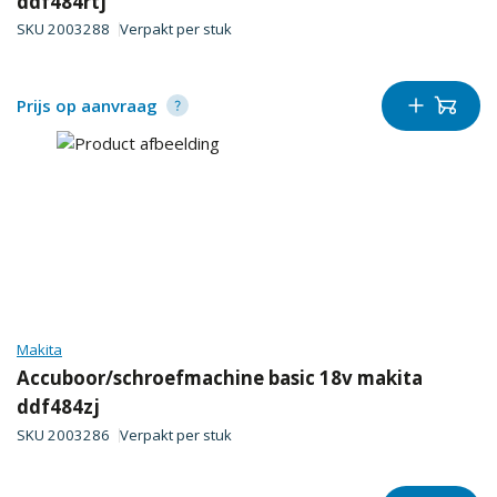
ddf484rtj
SKU
2003288
Verpakt per
stuk
Prijs op aanvraag
Makita
Accuboor/schroefmachine basic 18v makita
ddf484zj
SKU
2003286
Verpakt per
stuk