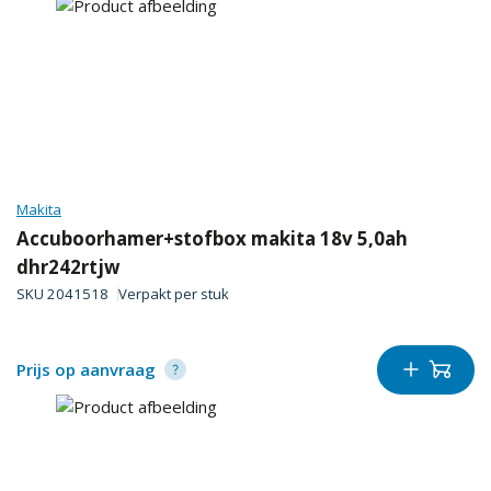
Makita
Accuboorhamer+stofbox makita 18v 5,0ah
dhr242rtjw
SKU
2041518
Verpakt per
stuk
Prijs op aanvraag