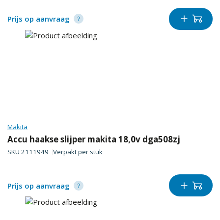
Prijs op aanvraag
Makita
Accu haakse slijper makita 18,0v dga508zj
SKU
2111949
Verpakt per
stuk
Prijs op aanvraag