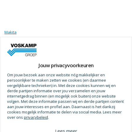
Makita
Accu multitool basic makita 18v dtm51zjx3
SKU
2081603
Verpakt per
stuk
Jouw privacyvoorkeuren
Prijs op aanvraag
Om jouw bezoek aan onze website nóg makkelijker en
persoonlijker te maken zetten we cookies (en daarmee
vergelijkbare technieken) in. Met deze cookies kunnen wij en
derde partijen informatie over jou verzamelen en jouw
internetgedrag binnen (en mogelijk ook buiten) onze website
volgen. Met deze informatie passen wij en derde partijen content
aan jouw interesses en profiel aan. Daarnaast is het dankzij
cookies mogelijk informatie te delen via social media. Lees meer
over ons
privacybeleid
.
Lees meer