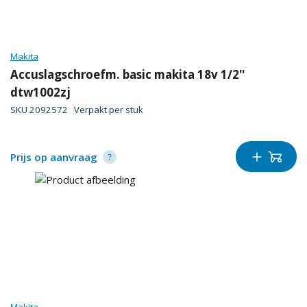
Makita
Accuslagschroefm. basic makita 18v 1/2''
dtw1002zj
SKU
2092572
Verpakt per
stuk
Prijs op aanvraag