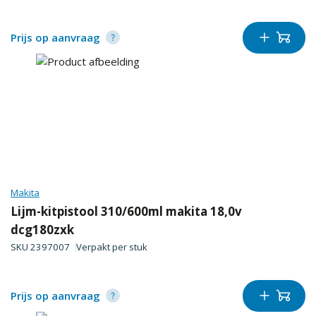
Prijs op aanvraag
Makita
Lijm-kitpistool 310/600ml makita 18,0v
dcg180zxk
SKU
2397007
Verpakt per
stuk
Prijs op aanvraag