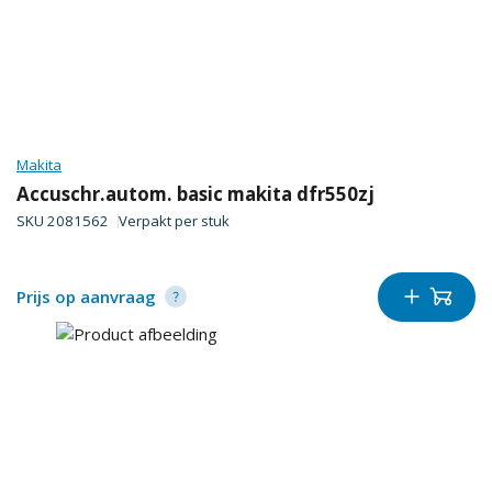
Makita
Accuschr.autom. basic makita dfr550zj
SKU
2081562
Verpakt per
stuk
Prijs op aanvraag