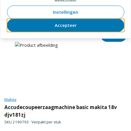
Makita
Accuschaafmachine basic makita 18v li dkp180zj
Instellingen
SKU
2200706
Verpakt per
stuk
Accepteer
Prijs op aanvraag
Makita
Accudecoupeerzaagmachine basic makita 18v
djv181zj
SKU
2190793
Verpakt per
stuk