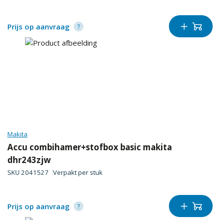
Prijs op aanvraag
Makita
Accu combihamer+stofbox basic makita
dhr243zjw
SKU
2041527
Verpakt per
stuk
Prijs op aanvraag