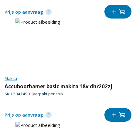
Prijs op aanvraag
Makita
Accuboorhamer basic makita 18v dhr202zj
SKU
2041490
Verpakt per
stuk
Prijs op aanvraag