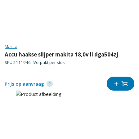
Makita
Accu haakse slijper makita 18,0v li dga504zj
SKU
2111946
Verpakt per
stuk
Prijs op aanvraag