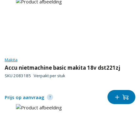
Makita
Accu nietmachine basic makita 18v dst221zj
SKU
2083185
Verpakt per
stuk
Prijs op aanvraag