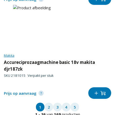
Makita
Accureciprozaagmachine basic 18v makita
djr187zk
SKU
2181015
Verpakt per
stuk
Prijs op aanvraag
1
2
3
4
5
1
-
36
van
169
producten