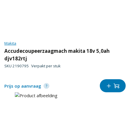
Makita
Accudecoupeerzaagmach makita 18v 5,0ah
djv182rtj
SKU
2190795
Verpakt per
stuk
Prijs op aanvraag