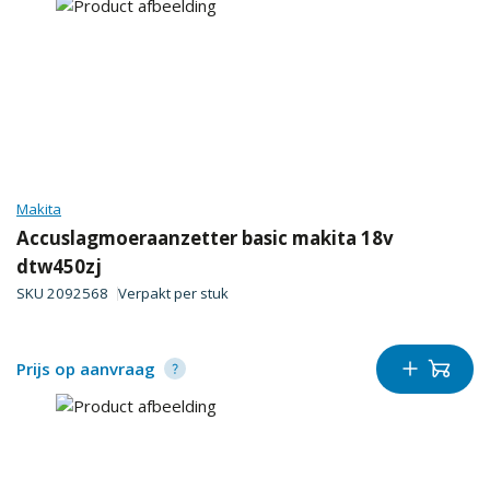
Makita
Accuslagmoeraanzetter basic makita 18v
dtw450zj
SKU
2092568
Verpakt per
stuk
Prijs op aanvraag