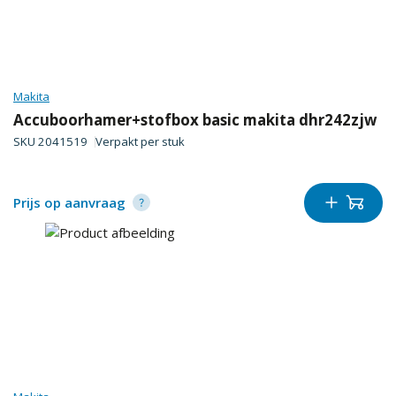
Makita
Accuboorhamer+stofbox basic makita dhr242zjw
SKU
2041519
Verpakt per
stuk
Prijs op aanvraag