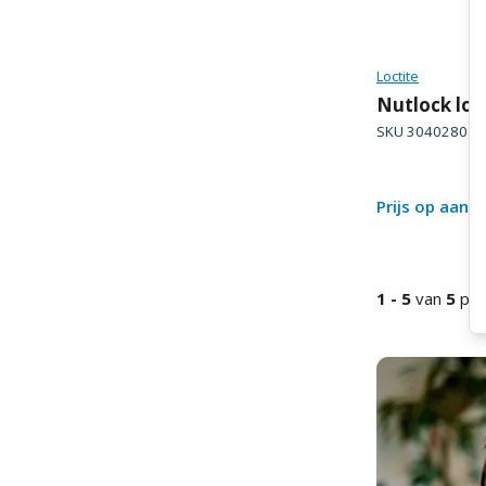
Loctite
Nutlock loc
SKU
3040280
V
Prijs op aanv
1
-
5
van
5
pro