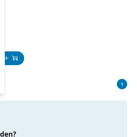
l
1
nden?