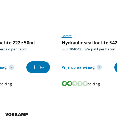
Loctite
octite 222e 50ml
Hydraulic seal loctite 54
erpakt per
flacon
SKU
3040430
Verpakt per
flacon
raag
Prijs op aanvraag