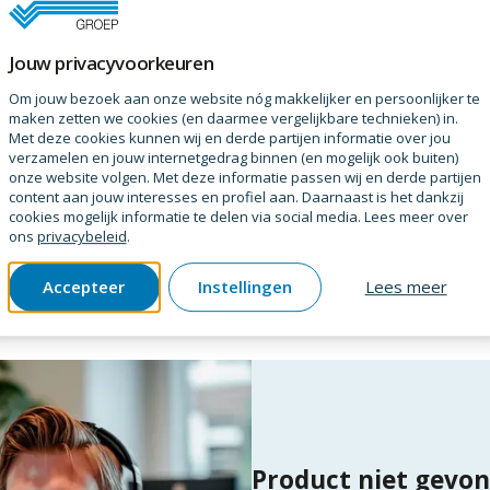
Jouw privacyvoorkeuren
Loctite
Om jouw bezoek aan onze website nóg makkelijker en persoonlijker te
tite 243 50ml
Studlock loctite 270 50m
maken zetten we cookies (en daarmee vergelijkbare technieken) in.
erpakt per
flacon
SKU
3040310
Verpakt per
tube
Met deze cookies kunnen wij en derde partijen informatie over jou
verzamelen en jouw internetgedrag binnen (en mogelijk ook buiten)
onze website volgen. Met deze informatie passen wij en derde partijen
content aan jouw interesses en profiel aan. Daarnaast is het dankzij
raag
Prijs op aanvraag
cookies mogelijk informatie te delen via social media. Lees meer over
ons
privacybeleid
.
Accepteer
Instellingen
Lees meer
ducten
Product niet gevo