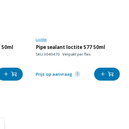
Loctite
2 50ml
Pipe sealant loctite 577 50ml
SKU
3040470
Verpakt per
fles
Prijs op aanvraag