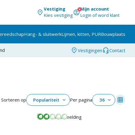
Vestiging
Mijn account
Kies vestiging
Login of word klant
ereedschap
Hang- & sluitwerk
Lijmen, kitten, PUR
Bouwplaats
and
Vestigingen
Contact
Sorteren op
Populariteit
Per pagina
36