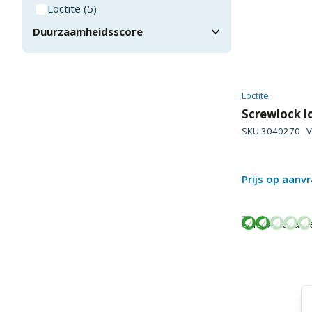
Loctite
(
5
)
Duurzaamheidsscore
Loctite
Screwlock l
SKU
3040270
V
Prijs op aanv