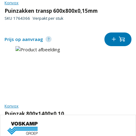
Konvox
Puinzakken transp 600x800x0,15mm
SKU
1764366
Verpakt per
stuk
Prijs op aanvraag
Konvox
Puinzak 800x1400x0,10
SKU
1764370
Verpakt per
stuk