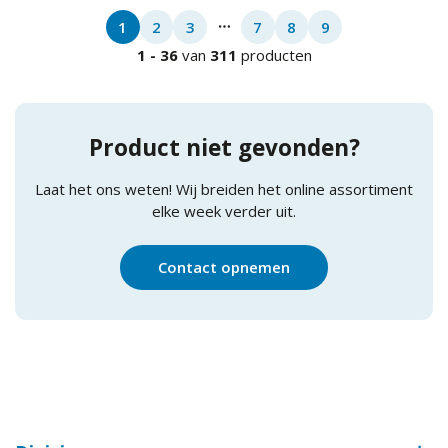
1
2
3
7
8
9
More pages
1
-
36
van
311
producten
Product niet gevonden?
Laat het ons weten! Wij breiden het online assortiment
elke week verder uit.
Contact opnemen