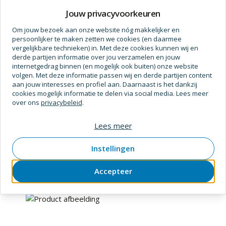
Prijs op aanvraag
Jouw privacyvoorkeuren
Om jouw bezoek aan onze website nóg makkelijker en
persoonlijker te maken zetten we cookies (en daarmee
vergelijkbare technieken) in. Met deze cookies kunnen wij en
derde partijen informatie over jou verzamelen en jouw
internetgedrag binnen (en mogelijk ook buiten) onze website
volgen. Met deze informatie passen wij en derde partijen content
aan jouw interesses en profiel aan. Daarnaast is het dankzij
cookies mogelijk informatie te delen via social media. Lees meer
over ons
privacybeleid
.
Pandser
Lees meer
Folie pe transp t100 2x50 mtr
SKU
1708840
Verpakt per
rol
Instellingen
Accepteer
Prijs op aanvraag