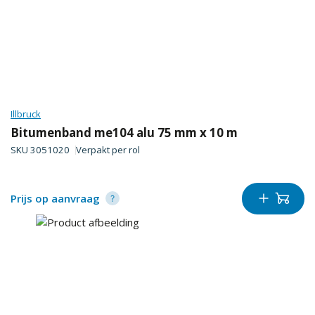
Illbruck
Bitumenband me104 alu 75 mm x 10 m
SKU
3051020
Verpakt per
rol
Prijs op aanvraag