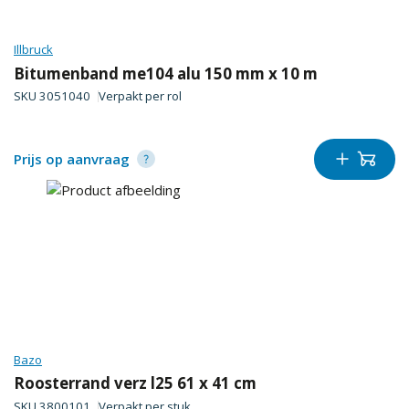
Illbruck
Bitumenband me104 alu 150 mm x 10 m
SKU
3051040
Verpakt per
rol
Prijs op aanvraag
Bazo
Roosterrand verz l25 61 x 41 cm
SKU
3800101
Verpakt per
stuk