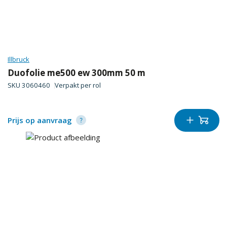
Illbruck
Duofolie me500 ew 300mm 50 m
SKU
3060460
Verpakt per
rol
Prijs op aanvraag