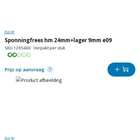
Jso-tr
Sponningfrees hm 24mm+lager 9mm e09
SKU
1265460
Verpakt per
stuk
Prijs op aanvraag
Jso-tr