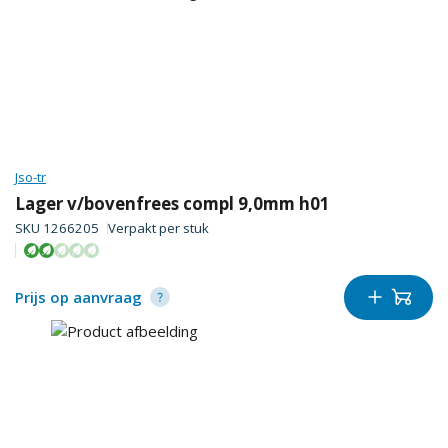
Jso-tr
Lager v/bovenfrees compl 9,0mm h01
SKU
1266205
Verpakt per
stuk
Prijs op aanvraag