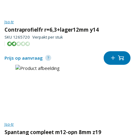
Jso-tr
Contraprofielfr r=6,3+lager12mm y14
SKU
1265720
Verpakt per
stuk
Prijs op aanvraag
Jso-tr
Spantang compleet m12-opn 8mm z19