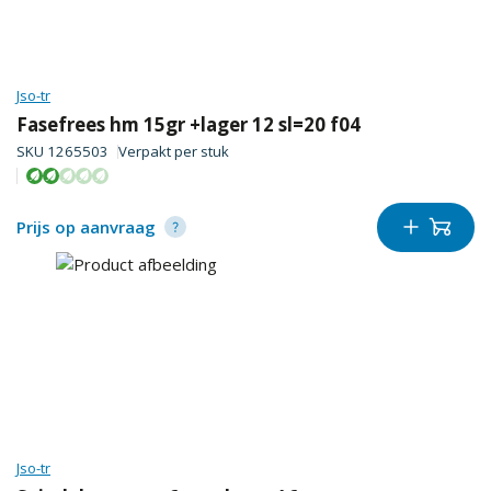
Jso-tr
Fasefrees hm 15gr +lager 12 sl=20 f04
SKU
1265503
Verpakt per
stuk
Prijs op aanvraag
Jso-tr