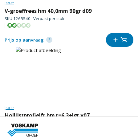
Jso-tr
V-groeffrees hm 40,0mm 90gr d09
SKU
1265540
Verpakt per
stuk
Prijs op aanvraag
Jso-tr
Hollijstprofielfr hm r=6,3+lgr y07
SKU
1265615
Verpakt per
stuk