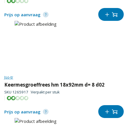
Prijs op aanvraag
Jso-tr
Keermesgroeffrees hm 18x92mm d= 8 d02
SKU
1265917
Verpakt per
stuk
Prijs op aanvraag