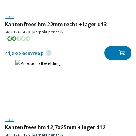
Jso-tr
Kantenfrees hm 22mm recht + lager d13
SKU
1265470
Verpakt per
stuk
Prijs op aanvraag
Jso-tr
Kantenfrees hm 12,7x25mm + lager d12
SKU
1265475
Verpakt per
stuk