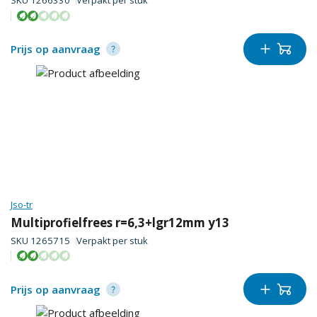
SKU
1266330
Verpakt per
stuk
Prijs op aanvraag
Jso-tr
Multiprofielfrees r=6,3+lgr12mm y13
SKU
1265715
Verpakt per
stuk
Prijs op aanvraag