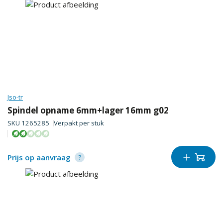
Jso-tr
Spindel opname 6mm+lager 16mm g02
SKU
1265285
Verpakt per
stuk
Prijs op aanvraag