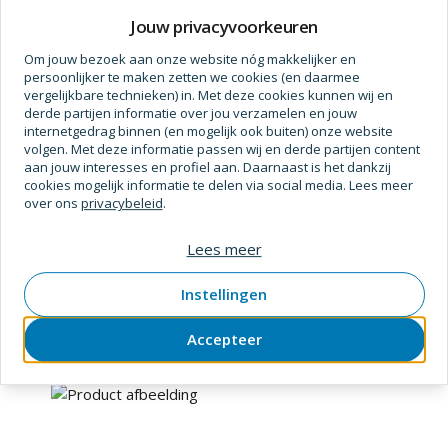
Prijs op aanvraag
Jouw privacyvoorkeuren
Om jouw bezoek aan onze website nóg makkelijker en
persoonlijker te maken zetten we cookies (en daarmee
vergelijkbare technieken) in. Met deze cookies kunnen wij en
derde partijen informatie over jou verzamelen en jouw
internetgedrag binnen (en mogelijk ook buiten) onze website
volgen. Met deze informatie passen wij en derde partijen content
aan jouw interesses en profiel aan. Daarnaast is het dankzij
cookies mogelijk informatie te delen via social media. Lees meer
over ons
privacybeleid
.
Jso-tr
Lees meer
Hollijstprofielfr hm r=9,5+lgr f10
SKU
1265620
Verpakt per
stuk
Instellingen
Accepteer
Prijs op aanvraag