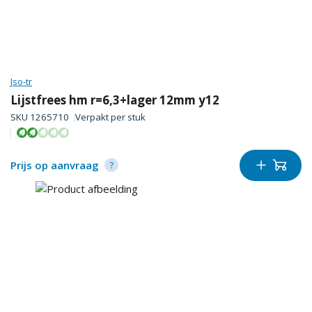
Jso-tr
Lijstfrees hm r=6,3+lager 12mm y12
SKU
1265710
Verpakt per
stuk
Prijs op aanvraag