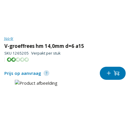
Jso-tr
V-groeffrees hm 14,0mm d=6 a15
SKU
1265205
Verpakt per
stuk
Prijs op aanvraag