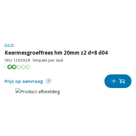
Jso-tr
Keermesgroeffrees hm 20mm z2 d=8 d04
SKU
1265928
Verpakt per
stuk
Prijs op aanvraag