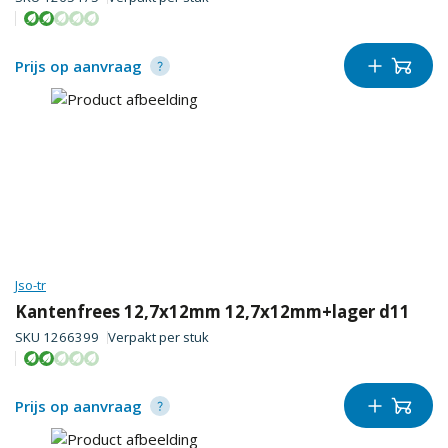
Prijs op aanvraag
Jso-tr
Kantenfrees 12,7x12mm 12,7x12mm+lager d11
SKU
1266399
Verpakt per
stuk
Prijs op aanvraag