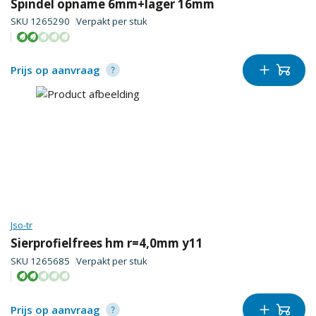
Spindel opname 6mm+lager 16mm
SKU
1265290
Verpakt per
stuk
Prijs op aanvraag
Jso-tr
Sierprofielfrees hm r=4,0mm y11
SKU
1265685
Verpakt per
stuk
Prijs op aanvraag