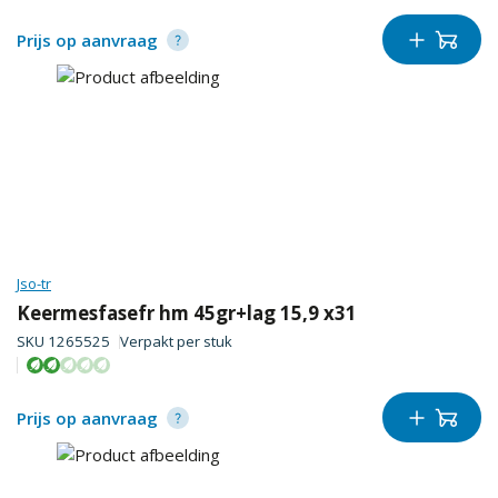
Prijs op aanvraag
Jso-tr
Keermesfasefr hm 45gr+lag 15,9 x31
SKU
1265525
Verpakt per
stuk
Prijs op aanvraag