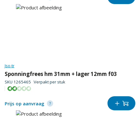
Jso-tr
Sponningfrees hm 31mm + lager 12mm f03
SKU
1265465
Verpakt per
stuk
Prijs op aanvraag