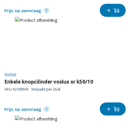
Prijs op aanvraag
Voslux
Enkele knopcilinder voslux xr k50/10
SKU
4258945
Verpakt per
stuk
Prijs op aanvraag