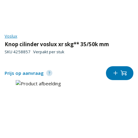
Voslux
Knop cilinder voslux xr skg** 35/50k mm
SKU
4258857
Verpakt per
stuk
Prijs op aanvraag