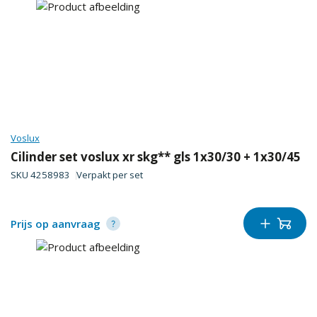
Voslux
Cilinder set voslux xr skg** gls 1x30/30 + 1x30/45
SKU
4258983
Verpakt per
set
Prijs op aanvraag