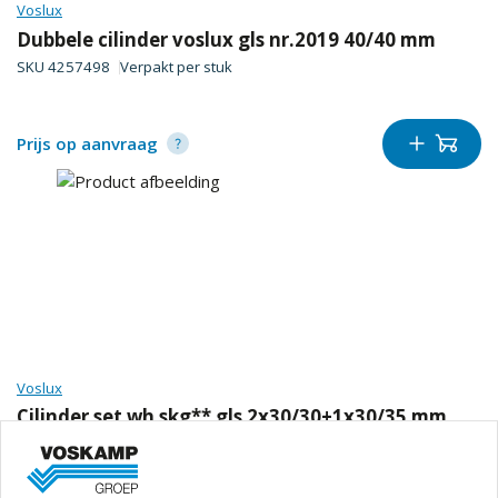
Voslux
Dubbele cilinder voslux gls nr.2019 40/40 mm
SKU
4257498
Verpakt per
stuk
Prijs op aanvraag
Voslux
Cilinder set wh skg** gls 2x30/30+1x30/35 mm
SKU
4257816
Verpakt per
set