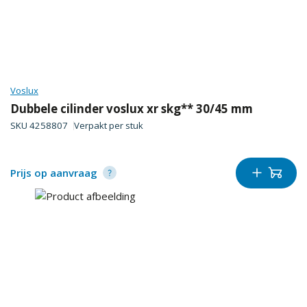
Voslux
Dubbele cilinder voslux xr skg** 30/45 mm
SKU
4258807
Verpakt per
stuk
Prijs op aanvraag