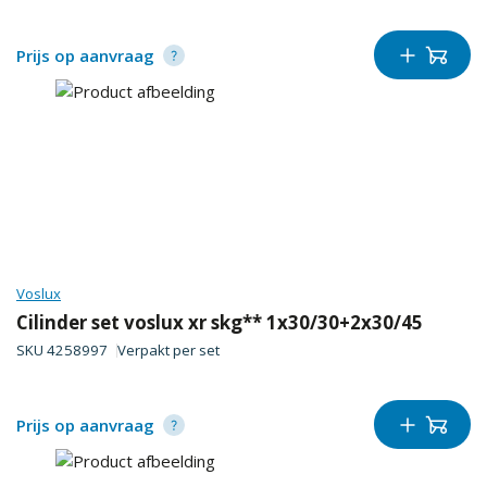
Prijs op aanvraag
Voslux
Cilinder set voslux xr skg** 1x30/30+2x30/45
SKU
4258997
Verpakt per
set
Prijs op aanvraag