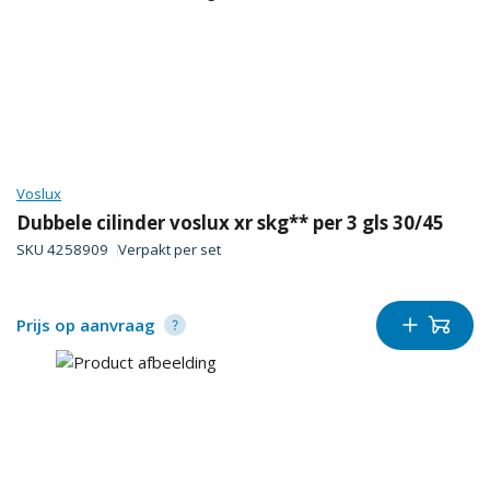
Voslux
Dubbele cilinder voslux xr skg** per 3 gls 30/45
SKU
4258909
Verpakt per
set
Prijs op aanvraag