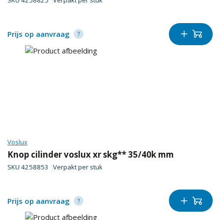
SKU
4258825
Verpakt per
stuk
Prijs op aanvraag
Voslux
Knop cilinder voslux xr skg** 35/40k mm
SKU
4258853
Verpakt per
stuk
Prijs op aanvraag