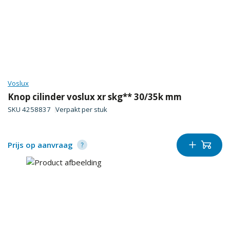
Voslux
Knop cilinder voslux xr skg** 30/35k mm
SKU
4258837
Verpakt per
stuk
Prijs op aanvraag