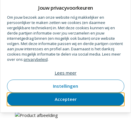
Prijs op aanvraag
Jouw privacyvoorkeuren
Om jouw bezoek aan onze website nóg makkelijker en
persoonlijker te maken zetten we cookies (en daarmee
vergelijkbare technieken) in. Met deze cookies kunnen wij en
derde partijen informatie over jou verzamelen en jouw
internetgedrag binnen (en mogelijk ook buiten) onze website
volgen. Met deze informatie passen wij en derde partijen content
aan jouw interesses en profiel aan. Daarnaast is het dankzij
cookies mogelijk informatie te delen via social media. Lees meer
over ons
privacybeleid
.
Voslux
Lees meer
Knop cilinder voslux xr skg** 40/30k mm
SKU
4258861
Verpakt per
stuk
Instellingen
Accepteer
Prijs op aanvraag