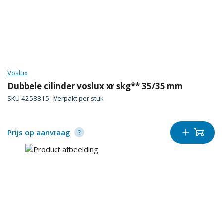
Voslux
Dubbele cilinder voslux xr skg** 35/35 mm
SKU
4258815
Verpakt per
stuk
Prijs op aanvraag