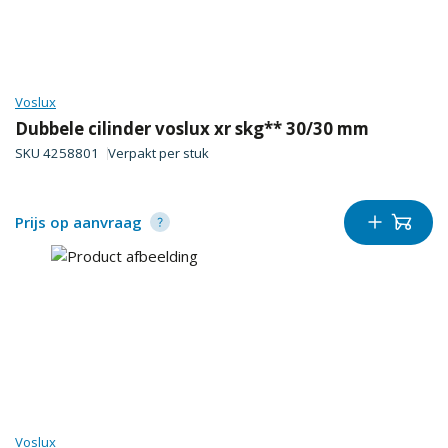
Voslux
Dubbele cilinder voslux xr skg** 30/30 mm
SKU
4258801
Verpakt per
stuk
Prijs op aanvraag
Voslux