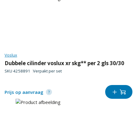
Voslux
Dubbele cilinder voslux xr skg** per 2 gls 30/30
SKU
4258891
Verpakt per
set
Prijs op aanvraag