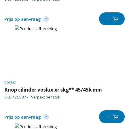
Prijs op aanvraag
Voslux
Knop cilinder voslux xr skg** 45/45k mm
SKU
4258877
Verpakt per
stuk
Prijs op aanvraag