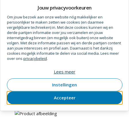
Prijs op aanvraag
Jouw privacyvoorkeuren
Om jouw bezoek aan onze website nóg makkelijker en
persoonlijker te maken zetten we cookies (en daarmee
vergelijkbare technieken) in. Met deze cookies kunnen wij en
derde partijen informatie over jou verzamelen en jouw
internetgedrag binnen (en mogelijk ook buiten) onze website
volgen. Met deze informatie passen wij en derde partijen content
aan jouw interesses en profiel aan. Daarnaast is het dankzij
cookies mogelijk informatie te delen via social media. Lees meer
over ons
privacybeleid
.
Hjz
Lees meer
Stalen nagel blauw 3,0x 50 1 kg
SKU
3604224
Verpakt per
doos
Instellingen
Accepteer
Prijs op aanvraag