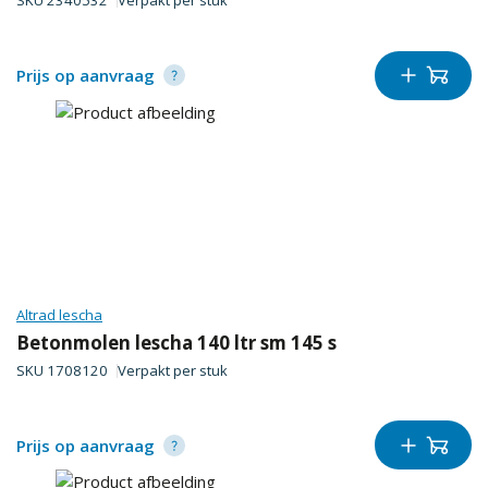
SKU
2340532
Verpakt per
stuk
Prijs op aanvraag
Altrad lescha
Betonmolen lescha 140 ltr sm 145 s
SKU
1708120
Verpakt per
stuk
Prijs op aanvraag