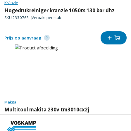
Kränzle
Hogedrukreiniger kranzle 1050ts 130 bar dhz
SKU
2330763
Verpakt per
stuk
Prijs op aanvraag
Makita
Multitool makita 230v tm3010cx2j
SKU
2081599
Verpakt per
stuk