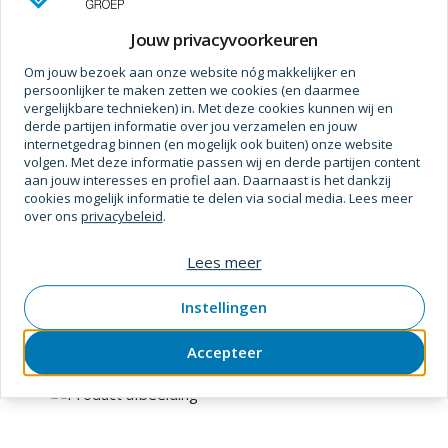
Prijs op aanvraag
Jouw privacyvoorkeuren
Om jouw bezoek aan onze website nóg makkelijker en
persoonlijker te maken zetten we cookies (en daarmee
vergelijkbare technieken) in. Met deze cookies kunnen wij en
derde partijen informatie over jou verzamelen en jouw
internetgedrag binnen (en mogelijk ook buiten) onze website
volgen. Met deze informatie passen wij en derde partijen content
aan jouw interesses en profiel aan. Daarnaast is het dankzij
cookies mogelijk informatie te delen via social media. Lees meer
over ons
privacybeleid
.
Makita
Lees meer
Cirkelzaagmach makita sp6000j1x + rail
SKU
2170573
Verpakt per
stuk
Instellingen
Accepteer
Prijs op aanvraag