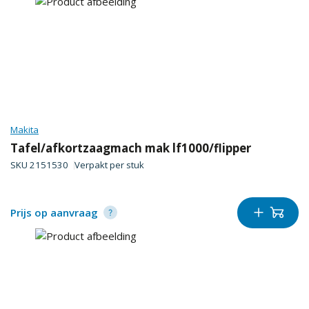
Makita
Tafel/afkortzaagmach mak lf1000/flipper
SKU
2151530
Verpakt per
stuk
Prijs op aanvraag