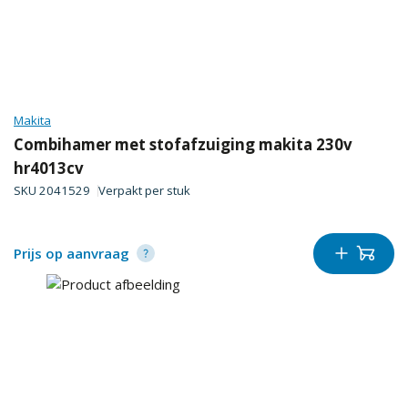
Makita
Combihamer met stofafzuiging makita 230v
hr4013cv
SKU
2041529
Verpakt per
stuk
Prijs op aanvraag