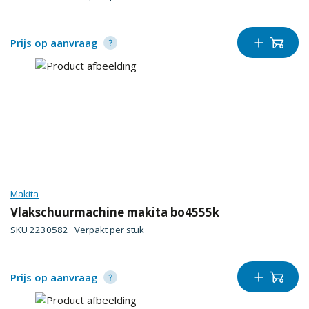
Prijs op aanvraag
Makita
Vlakschuurmachine makita bo4555k
SKU
2230582
Verpakt per
stuk
Prijs op aanvraag