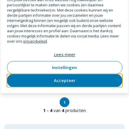
persoonlijker te maken zetten we cookies (en daarmee
vergelijkbare technieken) in. Met deze cookies kunnen wij en
derde partijen informatie over jou verzamelen en jouw
internetgedrag binnen (en mogelijk ook buiten) onze website
volgen. Met deze informatie passen wij en derde partijen content
aan jouw interesses en profiel aan. Daarnaast is het dankzij
cookies mogelijk informatie te delen via social media. Lees meer
over ons
privacybeleid
.
Polet
Lees meer
Grondboor 100mm x 125cm
SKU
1711110
Verpakt per
stuk
Instellingen
Accepteer
Prijs op aanvraag
1
1
-
4
van
4
producten