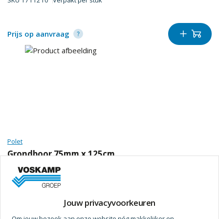
SKU
1711210
Verpakt per
stuk
Prijs op aanvraag
Polet
Grondboor 75mm x 125cm
SKU
1711109
Verpakt per
stuk
Prijs op aanvraag
Jouw privacyvoorkeuren
Om jouw bezoek aan onze website nóg makkelijker en