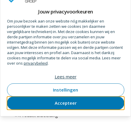
Prijs op aanvraag
Jouw privacyvoorkeuren
Om jouw bezoek aan onze website nóg makkelijker en
persoonlijker te maken zetten we cookies (en daarmee
vergelijkbare technieken) in. Met deze cookies kunnen wij en
derde partijen informatie over jou verzamelen en jouw
internetgedrag binnen (en mogelijk ook buiten) onze website
volgen. Met deze informatie passen wij en derde partijen content
aan jouw interesses en profiel aan. Daarnaast is het dankzij
cookies mogelijk informatie te delen via social media. Lees meer
over ons
privacybeleid
.
Gb
Lees meer
Raveeldrager midi sv 1,5mm 230 / 46x96
SKU
3102448
Verpakt per
stuk
Instellingen
Accepteer
Prijs op aanvraag