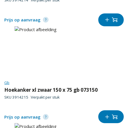
SKU
3914214
Verpakt per
stuk
Prijs op aanvraag
Gb
Hoekanker xl zwaar 150 x 75 gb 073150
SKU
3914215
Verpakt per
stuk
Prijs op aanvraag