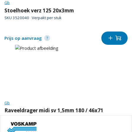
Gb
Stoelhoek verz 125 20x3mm
SKU
3520040
Verpakt per
stuk
Prijs op aanvraag
Gb
Raveeldrager midi sv 1,5mm 180 / 46x71
SKU
3102447
Verpakt per
stuk