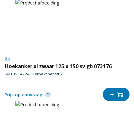
Gb
Hoekanker xl zwaar 125 x 150 sv gb 073176
SKU
3914224
Verpakt per
stuk
Prijs op aanvraag