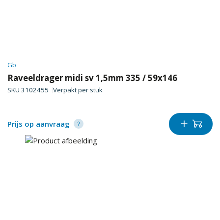
Gb
Raveeldrager midi sv 1,5mm 335 / 59x146
SKU
3102455
Verpakt per
stuk
Prijs op aanvraag