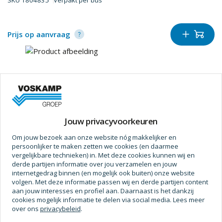
SKU
1804835
Verpakt per
bus
Prijs op aanvraag
Jouw privacyvoorkeuren
Om jouw bezoek aan onze website nóg makkelijker en
Molykote
persoonlijker te maken zetten we cookies (en daarmee
Koperpasta cu7439 mk sp-bus 400ml
vergelijkbare technieken) in. Met deze cookies kunnen wij en
derde partijen informatie over jou verzamelen en jouw
SKU
1804840
Verpakt per
stuk
internetgedrag binnen (en mogelijk ook buiten) onze website
volgen. Met deze informatie passen wij en derde partijen content
aan jouw interesses en profiel aan. Daarnaast is het dankzij
cookies mogelijk informatie te delen via social media. Lees meer
Prijs op aanvraag
over ons
privacybeleid
.