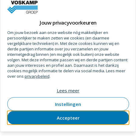
SKU
2518125
Verpakt per
stuk
Prijs op aanvraag
Jouw privacyvoorkeuren
Om jouw bezoek aan onze website nóg makkelijker en
1
persoonlijker te maken zetten we cookies (en daarmee
vergelijkbare technieken) in. Met deze cookies kunnen wij en
1
-
2
van
2
producten
derde partijen informatie over jou verzamelen en jouw
internetgedrag binnen (en mogelijk ook buiten) onze website
volgen. Met deze informatie passen wij en derde partijen content
aan jouw interesses en profiel aan. Daarnaast is het dankzij
cookies mogelijk informatie te delen via social media. Lees meer
Product niet gevonden?
over ons
privacybeleid
.
Laat het ons weten! Wij breiden het online assortiment
Lees meer
elke week verder uit.
Instellingen
Contact opnemen
Accepteer