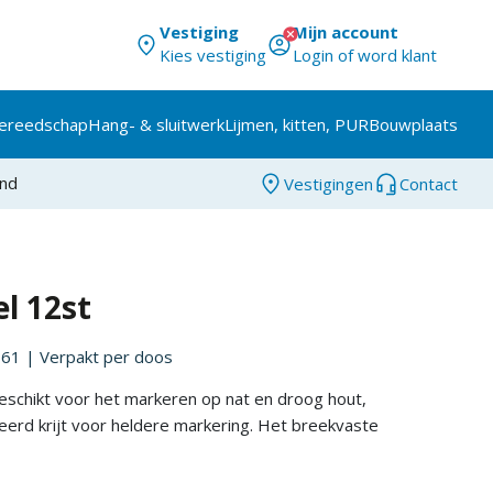
Vestiging
Mijn account
Kies vestiging
Login of word klant
ereedschap
Hang- & sluitwerk
Lijmen, kitten, PUR
Bouwplaats
and
Vestigingen
Contact
el 12st
361
| Verpakt per
doos
geschikt voor het markeren op nat en droog hout,
erd krijt voor heldere markering. Het breekvaste