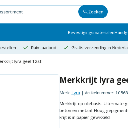
Zoeken
Bevestigingsmaterialen
Handg
estellen
Ruim aanbod
Gratis verzending in Nederl
rkkrijt lyra geel 12st
Merkkrijt lyra ge
Merk:
Lyra
| Artikelnummer:
1056
Merkkrijt op oliebasis. Uitermate 
beton en metaal. Hoog gepigmente
krijt is in papier gewikkeld.