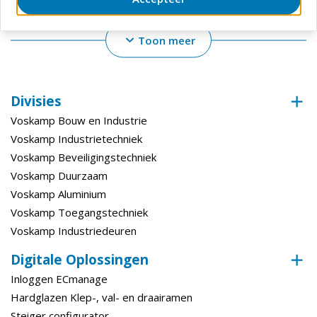
Afmetingen
Toon meer
Breedte
114 mm
Verpakt Per
10 Pc
Divisies
Technische gegevens
Voskamp Bouw en Industrie
Korrel
240
Voskamp Industrietechniek
Voskamp Beveiligingstechniek
Voskamp Duurzaam
Voskamp Aluminium
Voskamp Toegangstechniek
Voskamp Industriedeuren
Digitale Oplossingen
Inloggen ECmanage
Hardglazen Klep-, val- en draairamen
Steiger configurator