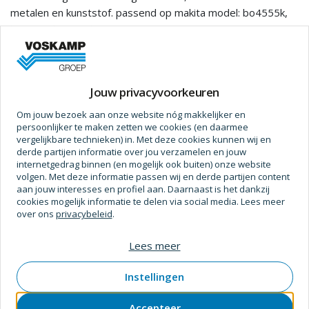
metalen en kunststof. passend op makita model: bo4555k,
bo4561, bo4565k
Prijs op aanvraag
Jouw privacyvoorkeuren
Om jouw bezoek aan onze website nóg makkelijker en
persoonlijker te maken zetten we cookies (en daarmee
vergelijkbare technieken) in. Met deze cookies kunnen wij en
Specificaties
derde partijen informatie over jou verzamelen en jouw
internetgedrag binnen (en mogelijk ook buiten) onze website
volgen. Met deze informatie passen wij en derde partijen content
Bewerking
aan jouw interesses en profiel aan. Daarnaast is het dankzij
cookies mogelijk informatie te delen via social media. Lees meer
Kleur
Rood
over ons
privacybeleid
.
Kleur (basis)
Rood
Lees meer
Uitvoering
Met klittenband
Materiaal
Instellingen
Aluminiumoxide
(Schuurkorrel/Slijpmiddel)
Accepteer