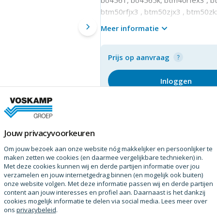
btm50rfjx3 , btm50zjx3 , btm50zkx
dtm41rfjx3 , dtm41rmjx3 , dtm41rt
Meer informatie
dtm51rfjx3 , dtm51rmjx3 , dtm51r
tm3010cx15 , tm3010cx15 , tm301
Prijs op aanvraag
Inloggen
Jouw privacyvoorkeuren
Om jouw bezoek aan onze website nóg makkelijker en persoonlijker te
maken zetten we cookies (en daarmee vergelijkbare technieken) in.
Met deze cookies kunnen wij en derde partijen informatie over jou
verzamelen en jouw internetgedrag binnen (en mogelijk ook buiten)
onze website volgen. Met deze informatie passen wij en derde partijen
content aan jouw interesses en profiel aan. Daarnaast is het dankzij
cookies mogelijk informatie te delen via social media. Lees meer over
ons
privacybeleid
.