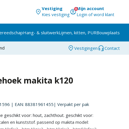
Vestiging
Mijn account
Kies vestiging
Login of word klant
ereedschap
Hang- & sluitwerk
Lijmen, kitten, PUR
Bouwplaats
and
Vestigingen
Contact
ehoek makita k120
1596
| EAN: 88381961455
| Verpakt per
pak
e geschikt voor: hout, zachthout. geschikt voor:
talen en kunststof. passend op makita model:
m40rfjx3 , btm40zjx3 , btm40zkx3 , btm50rfex3 ,