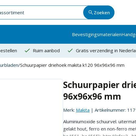
Zoeken
Bevestigingsmaterialen
Handg
estellen
Ruim aanbod
Gratis verzending in Nederl
uurbladen
/
Schuurpapier driehoek makita k120 96x96x96 mm
Schuurpapier dri
96x96x96 mm
Merk:
Makita
| Artikelnummer:
117
Aluminiumoxide schuurvel. uitermat
gelakt hout, ferro en non-ferro me
bo4561, bo4565k, btm40rfex3 , bt