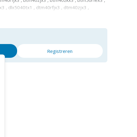
3 , dlx5040tx1 , dtm40rfjx3 , dtm40zjx3 ,
jx3 , dtm41zjx3 , dtm50rfjx3 , dtm50zjx3 ,
tjx3 , dtm51zjx3 , m9800kx4 , tm3000cx3 ,
0cx2j , tm30dsajx4 , tm30dsmjx4 , tm30dzjx4
Registreren