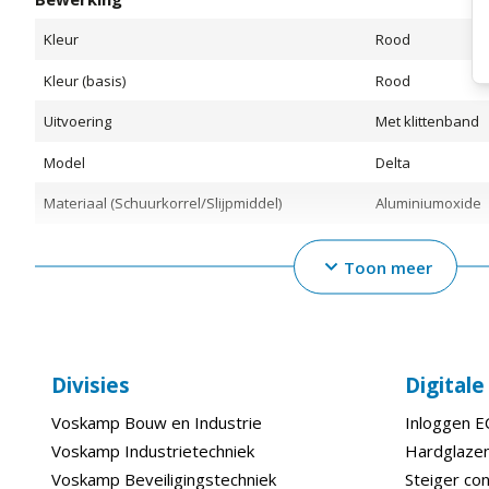
Kleur
Rood
Kleur (basis)
Rood
Uitvoering
Met klittenband
Model
Delta
Materiaal (Schuurkorrel/Slijpmiddel)
Aluminiumoxide
Toon meer
Afmetingen
Breedte
94 mm
Verpakt Per
10 Pc
Divisies
Digital
Technische gegevens
Voskamp Bouw en Industrie
Inloggen 
Voskamp Industrietechniek
Hardglazen
Korrel
120
Voskamp Beveiligingstechniek
Steiger con