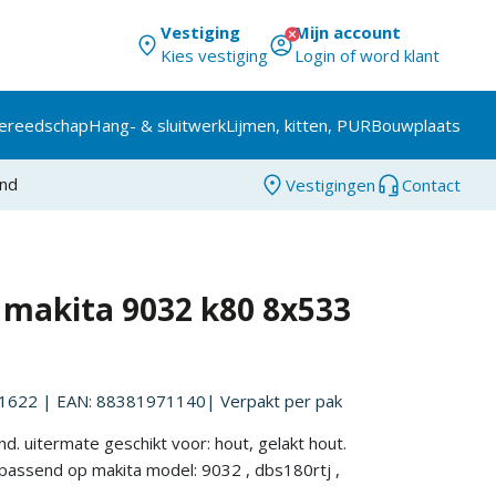
Vestiging
Mijn account
Kies vestiging
Login of word klant
ereedschap
Hang- & sluitwerk
Lijmen, kitten, PUR
Bouwplaats
and
Vestigingen
Contact
 makita 9032 k80 8x533
1622
| EAN: 88381971140
| Verpakt per
pak
. uitermate geschikt voor: hout, gelakt hout.
 passend op makita model: 9032 , dbs180rtj ,