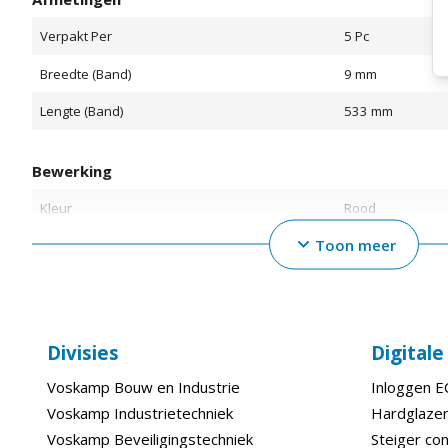
Verpakt Per
5 Pc
Breedte (Band)
9 mm
Lengte (Band)
533 mm
Bewerking
Kleur
Rood
Toon meer
Kleur (basis)
Rood
Materiaal (Schuurkorrel/Slijpmiddel)
Aluminiumoxide
Technische gegevens
Divisies
Digital
Korrel
80
Voskamp Bouw en Industrie
Inloggen 
Voskamp Industrietechniek
Hardglazen
Voskamp Beveiligingstechniek
Steiger con