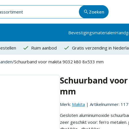
Zoeken
Bevestigingsmaterialen
Handg
estellen
Ruim aanbod
Gratis verzending in Nederl
banden
/
Schuurband voor makita 9032 k80 8x533 mm
Schuurband voor
mm
Merk:
Makita
| Artikelnummer:
117
Gesloten aluminiumoxide schuurband
zeer geschikt voor: ferro metalen.
dbs180z , dbs180zj