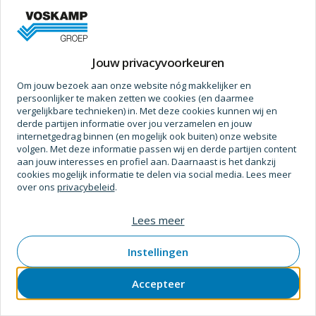
gewicht dragen doordat de veren de kracht verdelen over
Meer informatie
het hout. om er plezierig mee te werken moet u vooral druk
op de kruk (t-greep) zetten en de andere hand op het
Prijs op aanvraag
midden van de steel houden. de scherpe snede zorgt
Jouw privacyvoorkeuren
ervoor dat de spade soepel in de grond gestoken kan
Om jouw bezoek aan onze website nóg makkelijker en
worden.
persoonlijker te maken zetten we cookies (en daarmee
vergelijkbare technieken) in. Met deze cookies kunnen wij en
derde partijen informatie over jou verzamelen en jouw
Specificaties
internetgedrag binnen (en mogelijk ook buiten) onze website
volgen. Met deze informatie passen wij en derde partijen content
Afmetingen
aan jouw interesses en profiel aan. Daarnaast is het dankzij
cookies mogelijk informatie te delen via social media. Lees meer
Gewicht
2.220 g
over ons
privacybeleid
.
Lengte (Steel)
760 mm
Lees meer
Breedte (Blad)
16 cm
Instellingen
Lengte (Steel)
76 cm
Accepteer
Gewicht (Kg)
2,22 kg