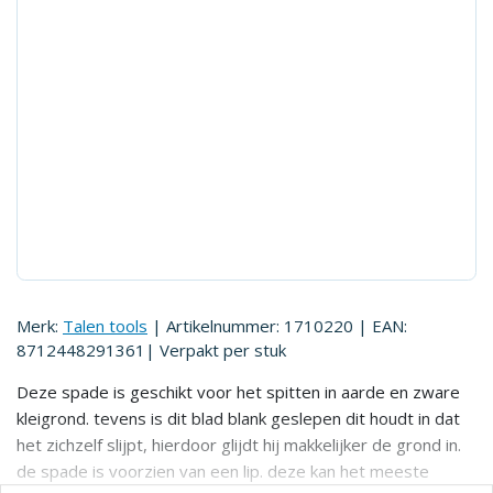
Merk:
Talen tools
| Artikelnummer:
1710220
| EAN:
8712448291361
| Verpakt per
stuk
Deze spade is geschikt voor het spitten in aarde en zware
kleigrond. tevens is dit blad blank geslepen dit houdt in dat
het zichzelf slijpt, hierdoor glijdt hij makkelijker de grond in.
de spade is voorzien van een lip. deze kan het meeste