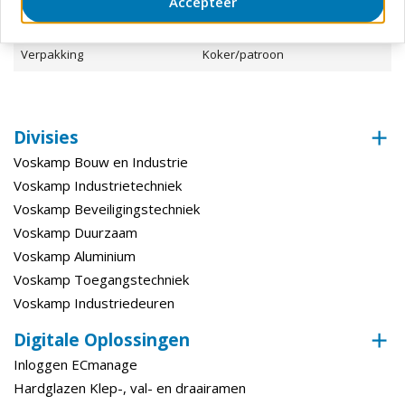
Accepteer
met eu ecolabel - het product heeft een certificering die
Kleur (basis)
Wit
bevestigt dat het tijdens zijn levenscyclus, vanaf het winnen
van de grondstoffen en de productie tot aan gebruik en
Verpakking
Koker/patroon
verwijdering, het milieu minder belast.
hoogwaardig zacht schuim - aangenaam, zijdezacht
huidgevoel bij het wassen
Divisies
Voskamp Bouw en Industrie
Voskamp Industrietechniek
Voskamp Beveiligingstechniek
Voskamp Duurzaam
Voskamp Aluminium
Voskamp Toegangstechniek
Voskamp Industriedeuren
Digitale Oplossingen
Inloggen ECmanage
Hardglazen Klep-, val- en draairamen