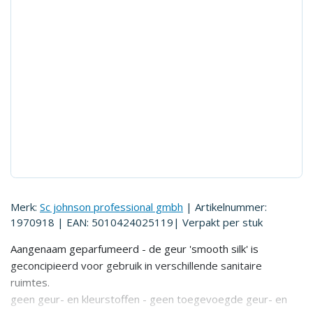
Merk:
Sc johnson professional gmbh
| Artikelnummer:
1970918
| EAN: 5010424025119
| Verpakt per
stuk
Aangenaam geparfumeerd - de geur 'smooth silk' is
geconcipieerd voor gebruik in verschillende sanitaire
ruimtes.
geen geur- en kleurstoffen - geen toegevoegde geur- en