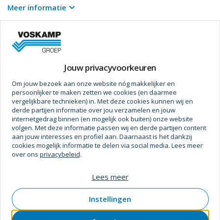
kleurstoffen. ideaal voor mensen die gevoelig zijn voor geur-
Meer informatie
en kleurstoffen en die de voorkeur geven aan producten
waaraan deze niet zijn toegevoegd.
Prijs op aanvraag
zeepvrije formule met huidvriendelijke ph-waarde - behoudt
de natuurlijke zuurmantel van de huid. deze laag op het
huidoppervlak helpt om het natuurlijke bacteriële evenwicht
Jouw privacyvoorkeuren
te behouden.
Om jouw bezoek aan onze website nóg makkelijker en
mild conserveermiddel - speciale formule met één van de
Specificaties
persoonlijker te maken zetten we cookies (en daarmee
mildste conserveermiddelen, om het risico op huidirritaties
vergelijkbare technieken) in. Met deze cookies kunnen wij en
bij gebruik van dit product te verminderen.
Afmetingen
derde partijen informatie over jou verzamelen en jouw
internetgedrag binnen (en mogelijk ook buiten) onze website
bevat glycerol - vochtinbrenger die uitdroging van de huid
volgen. Met deze informatie passen wij en derde partijen content
Verpakt Per
6 Pc
voorkomt en de huid na gebruik soepel laat aanvoelen.
aan jouw interesses en profiel aan. Daarnaast is het dankzij
wast meer dan 99% van vuil en ziektekiemen af - bij correct
cookies mogelijk informatie te delen via social media. Lees meer
Inhoud (L)
1 l
over ons
privacybeleid
.
gebruik volstaat één enkele dosis voor een zeer effectieve
Inhoud
1.000 ml
reiniging van de huid.
Lees meer
gemakkelijk biologisch afbreekbaar - de formule en elk
koolstofhoudend ingrediënt ervan wordt conform de richtlijn
Bewerking
Instellingen
oeso 301 f binnen 28 dagen of minder afgebroken tot
Kleur
Wit
enkelvoudige, niet-giftige stoffen.