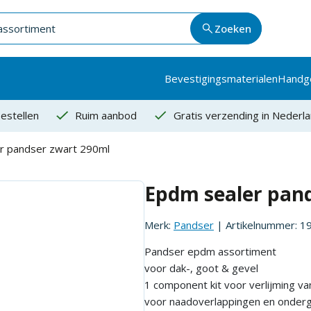
Zoeken
Bevestigingsmaterialen
Handg
estellen
Ruim aanbod
Gratis verzending in Nederl
r pandser zwart 290ml
Epdm sealer pan
Merk:
Pandser
| Artikelnummer:
1
Pandser epdm assortiment
voor dak-, goot & gevel
1 component kit voor verlijming 
voor naadoverlappingen en onderg