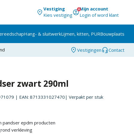
Vestiging
Mijn account
Kies vestiging
Login of word klant
ereedschap
Hang- & sluitwerk
Lijmen, kitten, PUR
Bouwplaats
and
Vestigingen
Contact
dser zwart 290ml
971079
| EAN: 8713331027470
| Verpakt per
stuk
van pandser epdm producten
rond verkleving