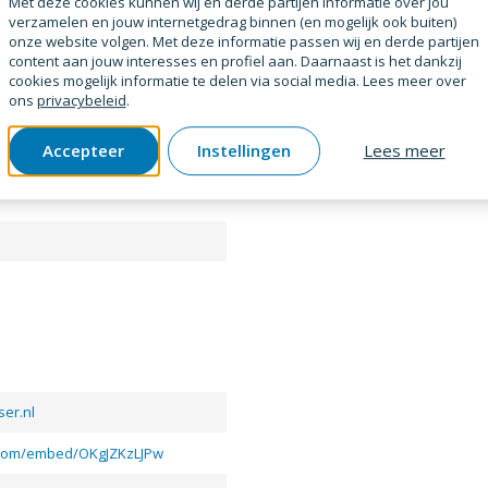
Met deze cookies kunnen wij en derde partijen informatie over jou
verzamelen en jouw internetgedrag binnen (en mogelijk ook buiten)
onze website volgen. Met deze informatie passen wij en derde partijen
content aan jouw interesses en profiel aan. Daarnaast is het dankzij
cookies mogelijk informatie te delen via social media. Lees meer over
ons
privacybeleid
.
Accepteer
Instellingen
Lees meer
er.nl
.com/embed/OKgJZKzLJPw