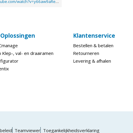
https://www.youtube.com/watch?v=y66aw9aRekk
e Oplossingen
Klantenservice
ECmanage
Bestellen & betalen
 Klep-, val- en draairamen
Retourneren
figurator
Levering & afhalen
entix
beleid
Teamviewer
Toegankelijkheidsverklaring