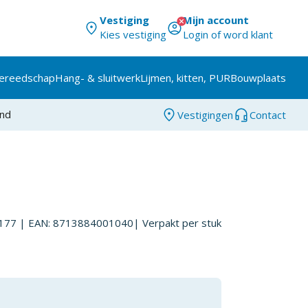
Vestiging
Mijn account
Kies vestiging
Login of word klant
ereedschap
Hang- & sluitwerk
Lijmen, kitten, PUR
Bouwplaats
and
Vestigingen
Contact
177
| EAN: 8713884001040
| Verpakt per
stuk