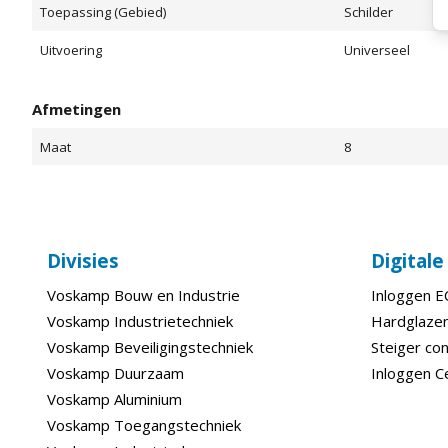
Toepassing (Gebied)
Schilder
Uitvoering
Universeel
Afmetingen
Maat
8
Divisies
Digital
Voskamp Bouw en Industrie
Inloggen 
Voskamp Industrietechniek
Hardglazen
Voskamp Beveiligingstechniek
Steiger con
Voskamp Duurzaam
Inloggen C
Voskamp Aluminium
Voskamp Toegangstechniek