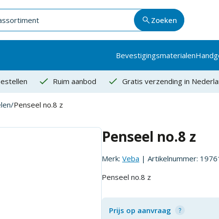
Zoeken
Bevestigingsmaterialen
Handg
estellen
Ruim aanbod
Gratis verzending in Nederl
len
/
Penseel no.8 z
Penseel no.8 z
Merk:
Veba
| Artikelnummer:
1976
Penseel no.8 z
Prijs op aanvraag