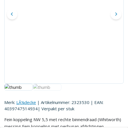
Merk:
LÃ¼decke
| Artikelnummer:
2323530
| EAN:
4039747514934
| Verpakt per
stuk
Fein koppeling NW 5,5 met rechte binnendraad (Whitworth)
messing Fein koppeling met perbunan afdichtingen