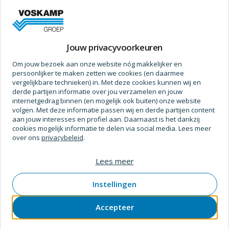
enkelzijdig afsluitend met rechte binnendraad (Whitworth).
Uitwisselbaar met o.a.: Prevost ASC06, Prevost ASC10ARO
210, Parker 50, Rectus 22, Cejn 300, JWL 522, Orion 44516
Jouw privacyvoorkeuren
Om jouw bezoek aan onze website nóg makkelijker en
Prijs op aanvraag
persoonlijker te maken zetten we cookies (en daarmee
vergelijkbare technieken) in. Met deze cookies kunnen wij en
derde partijen informatie over jou verzamelen en jouw
internetgedrag binnen (en mogelijk ook buiten) onze website
volgen. Met deze informatie passen wij en derde partijen content
aan jouw interesses en profiel aan. Daarnaast is het dankzij
Specificaties
cookies mogelijk informatie te delen via social media. Lees meer
over ons
privacybeleid
.
Technische gegevens
Lees meer
Draadsoort
Bsw (whitworth)
Instellingen
Bewerking
Accepteer
Uitvoering
Standaard