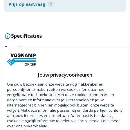
Prijs op aanvraag
Specificaties
Bewerking
Kleur
Transparant (blank)
Uitvoering
D3
Jouw privacyvoorkeuren
Verpakking
Flacon/fles
Om jouw bezoek aan onze website nóg makkelijker en
persoonlijker te maken zetten we cookies (en daarmee
Kleur (basis)
Transparant
vergelijkbare technieken) in. Met deze cookies kunnen wij en
derde partijen informatie over jou verzamelen en jouw
Materiaal toepassing
Hout
internetgedrag binnen (en mogelijk ook buiten) onze website
volgen. Met deze informatie passen wij en derde partijen content
Uitvoering bestendigheid
Vochtbestendig
aan jouw interesses en profiel aan. Daarnaast is het dankzij
Toon meer
cookies mogelijk informatie te delen via social media. Lees meer
Toepasbaar
Binnen en buiten
over ons
privacybeleid
.