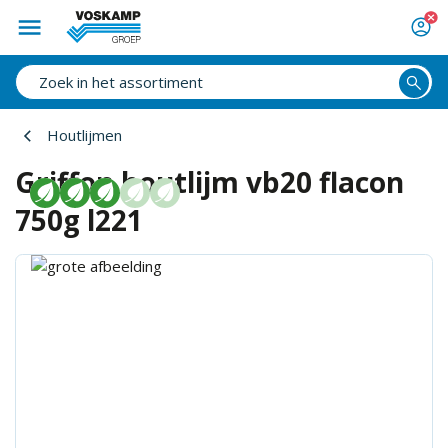
Houtlijmen
Griffon houtlijm vb20 flacon
750g l221