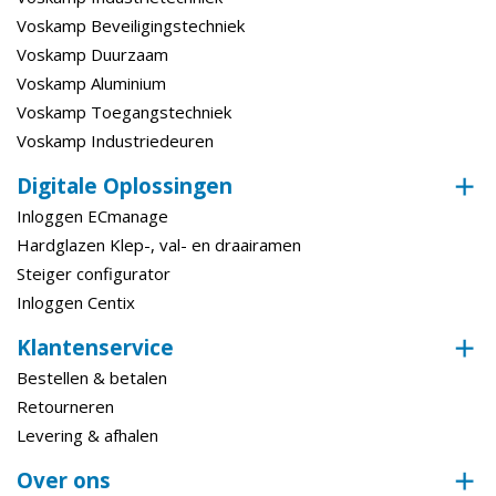
Voskamp Beveiligingstechniek
Basis (Oplosmiddel)
Oplosmiddelvrij
Voskamp Duurzaam
Voskamp Aluminium
Voskamp Toegangstechniek
Voskamp Industriedeuren
Digitale Oplossingen
Inloggen ECmanage
Hardglazen Klep-, val- en draairamen
Steiger configurator
Inloggen Centix
Klantenservice
Bestellen & betalen
Retourneren
Levering & afhalen
Over ons