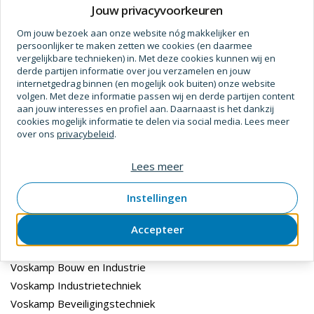
Jouw privacyvoorkeuren
Prijs op aanvraag
Om jouw bezoek aan onze website nóg makkelijker en
persoonlijker te maken zetten we cookies (en daarmee
vergelijkbare technieken) in. Met deze cookies kunnen wij en
derde partijen informatie over jou verzamelen en jouw
internetgedrag binnen (en mogelijk ook buiten) onze website
volgen. Met deze informatie passen wij en derde partijen content
Specificaties
aan jouw interesses en profiel aan. Daarnaast is het dankzij
cookies mogelijk informatie te delen via social media. Lees meer
Afmetingen
over ons
privacybeleid
.
Lengte (m)
10
Lees meer
Breedte
100 mm
Instellingen
Accepteer
Divisies
Voskamp Bouw en Industrie
Voskamp Industrietechniek
Voskamp Beveiligingstechniek