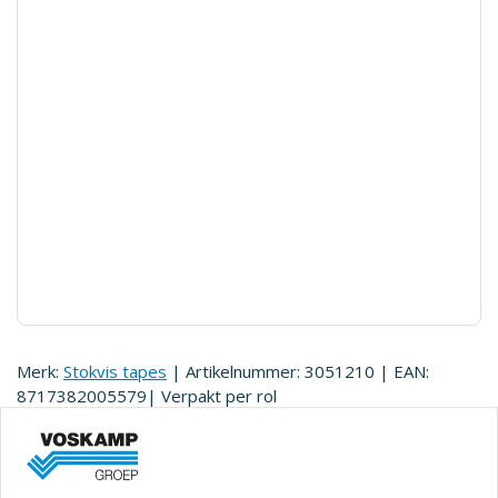
Merk:
Stokvis tapes
| Artikelnummer:
3051210
| EAN:
8717382005579
| Verpakt per
rol
Een met vaseline doordrenkt katoenband. voor het
beschermen van buizen, flensverbindingen en afsluiters.