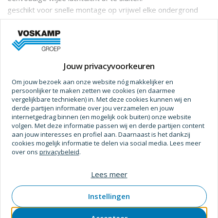
geschikt voor snelle montage op vrijwel elke ondergrond
zoals bijvoorbeeld metselwerk, beton, pvc, staal, hout,
Meer informatie
aluminium en alle harde isolatiematerialen.
door zijn variable sd-waarde is deze intelligente vliestape
Prijs op aanvraag
geschikt voor binnen- en buitentoepassingen.
Jouw privacyvoorkeuren
de vliescachering zorgt voor een sterke hechting van
pleisterwerk op de tape en ondergrond.
Om jouw bezoek aan onze website nóg makkelijker en
persoonlijker te maken zetten we cookies (en daarmee
volledig zelfklevend met gedeelde schutfolie
vergelijkbare technieken) in. Met deze cookies kunnen wij en
verwerkingsgemak door verplaatsbare verkleving
Specificaties
derde partijen informatie over jou verzamelen en jouw
toenemende kleefkracht na aanbrengen
internetgedrag binnen (en mogelijk ook buiten) onze website
volgen. Met deze informatie passen wij en derde partijen content
Afmetingen
aan jouw interesses en profiel aan. Daarnaast is het dankzij
zowel binnen als buiten toepasbaar dus minder kans op
cookies mogelijk informatie te delen via social media. Lees meer
Lengte (m)
25
foutenuitstekende preventie tegen schimmelvorming door
over ons
privacybeleid
.
de variabele sdwaarde
Breedte
70 mm
Lees meer
Verpakt per (rollen)
4 Pc
Instellingen
Breedte CM
7 cm