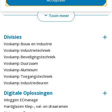
Accepteer
Gewicht
3.435 g
Toon meer
Bewerking
Kleur
Zwart
Kleur (basis)
Zwart
Divisies
Voskamp Bouw en Industrie
Verpakking
Doos
Voskamp Industrietechniek
Materiaal
Pe (polyetheen)
Voskamp Beveiligingstechniek
Voskamp Duurzaam
Voskamp Aluminium
Voskamp Toegangstechniek
Voskamp Industriedeuren
Digitale Oplossingen
Inloggen ECmanage
Hardglazen Klep-, val- en draairamen