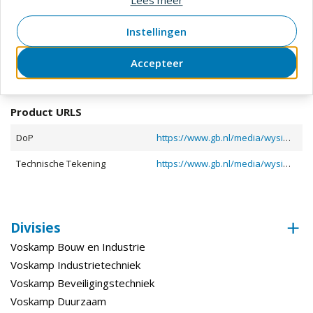
Lengte (Plug)
220 mm
Instellingen
Diameter (mm)
4
Toon meer
Accepteer
Bewerking
Documenten en downloads
Product URLS
Materiaal
Rvs
Kwaliteit (Materiaal)
A4
DoP
https://www.gb.nl/media/wysiwyg/document/DOP-GB-37437-WT-NL.pdf
Verpakking
Doos
Technische Tekening
https://www.gb.nl/media/wysiwyg/document/37437.PDF
Divisies
Voskamp Bouw en Industrie
Voskamp Industrietechniek
Voskamp Beveiligingstechniek
Voskamp Duurzaam