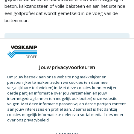
beton, kalkzandsteen of volle baksteen en aan het uiteinde
een golfprofiel dat wordt gemetseld in de voeg van de
buitenmuur.
Prijs op aanvraag
Jouw privacyvoorkeuren
Specificaties
Om jouw bezoek aan onze website nóg makkelijker en
persoonlijker te maken zetten we cookies (en daarmee
Afmetingen
vergelijkbare technieken) in. Met deze cookies kunnen wij en
derde partijen informatie over jou verzamelen en jouw
Spouwmaat
100 - 130
internetgedrag binnen (en mogelijk ook buiten) onze website
volgen. Met deze informatie passen wij en derde partijen content
Verpakt Per
250 Pc
aan jouw interesses en profiel aan. Daarnaast is het dankzij
cookies mogelijk informatie te delen via social media. Lees meer
Gewicht (Kg)
0,0208 kg
over ons
privacybeleid
.
Gewicht
0,02 g
Lees meer