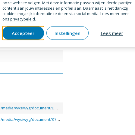
onze website volgen. Met deze informatie passen wij en derde partijen
content aan jouw interesses en profiel aan. Daarnaast is het dankzij
cookies mogelijk informatie te delen via social media. Lees meer over
ons
privacybeleid
.
Accepteer
Instellingen
Lees meer
https://www.gb.nl/media/wysiwyg/document/DOP-GB-37440-WT-NL.pdf
https://www.gb.nl/media/wysiwyg/document/37440.PDF