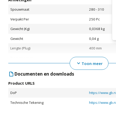
Spouwmaat
280 - 310
Verpakt Per
250 Pc
Gewicht (Kg)
0,0368 kg
Gewicht
0,04 g
Lengte (Plug)
400 mm
Diameter (mm)
4
Toon meer
Bewerking
Documenten en downloads
Product URLS
Materiaal
Rvs
Kwaliteit (Materiaal)
A4
DoP
Verpakking
Doos
Technische Tekening