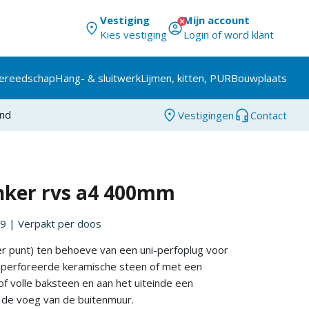
Vestiging
Mijn account
Kies vestiging
Login of word klant
ereedschap
Hang- & sluitwerk
Lijmen, kitten, PUR
Bouwplaats
and
Vestigingen
Contact
ker rvs a4 400mm
9
| Verpakt per
doos
 punt) ten behoeve van een uni-perfoplug voor
eperforeerde keramische steen of met een
of volle baksteen en aan het uiteinde een
n de voeg van de buitenmuur.