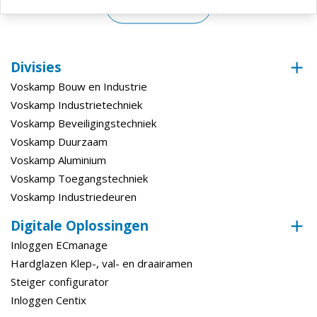
Toon meer
Bewerking
Materiaal
Staal
Bewerking
Verzinkt
Divisies
(Oppervlaktebehandeling)
Voskamp Bouw en Industrie
Verpakking
Doos
Voskamp Industrietechniek
Bewerking (Fabricage Afwerking)
Verzinkt
Voskamp Beveiligingstechniek
Voskamp Duurzaam
Technische gegevens
Voskamp Aluminium
Voskamp Toegangstechniek
Draad (Metrisch)
M10
Voskamp Industriedeuren
Digitale Oplossingen
Inloggen ECmanage
Hardglazen Klep-, val- en draairamen
Steiger configurator
Inloggen Centix