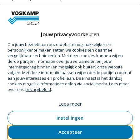
Prijs op aanvraag
Jouw privacyvoorkeuren
Om jouw bezoek aan onze website nóg makkelijker en
persoonlijker te maken zetten we cookies (en daarmee
Specificaties
vergelijkbare technieken) in. Met deze cookies kunnen wij en
derde partijen informatie over jou verzamelen en jouw
Afmetingen
internetgedrag binnen (en mogelijk ook buiten) onze website
volgen. Met deze informatie passen wij en derde partijen content
Diameter (mm)
8,9
aan jouw interesses en profiel aan. Daarnaast is het dankzij
cookies mogelijk informatie te delen via social media. Lees meer
over ons
privacybeleid
.
Gewicht (Kg)
0,038 kg
Verpakt Per
50 Pc
Lees meer
Sleutelwijdte
17 mm
Instellingen
Gewicht
0,04 g
Accepteer