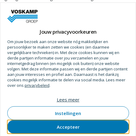
ii-a-s en fhb ii-a-l evenals de fischer draadstangen rg m in
combinatie met fischer mortelpatronen. sds plus-opname
voor boorhamers, binnendraad voor de opname van de
Meer informatie
bijgeleverde inbusbout. past op de zeskante opname van de
Jouw privacyvoorkeuren
fischer draadstangen. garandeert een probleemloze
Prijs op aanvraag
vermenging van de hars- en hardercomponenten in het
Om jouw bezoek aan onze website nóg makkelijker en
persoonlijker te maken zetten we cookies (en daarmee
boorgat.
vergelijkbare technieken) in. Met deze cookies kunnen wij en
derde partijen informatie over jou verzamelen en jouw
internetgedrag binnen (en mogelijk ook buiten) onze website
volgen. Met deze informatie passen wij en derde partijen content
Specificaties
aan jouw interesses en profiel aan. Daarnaast is het dankzij
cookies mogelijk informatie te delen via social media. Lees meer
over ons
privacybeleid
.
Afmetingen
Verpakt Per
1 Pc
Lees meer
Documenten en downloads
Instellingen
Product URLS
Accepteer
Webpagina
https://www.fischer.nl/nl-nl