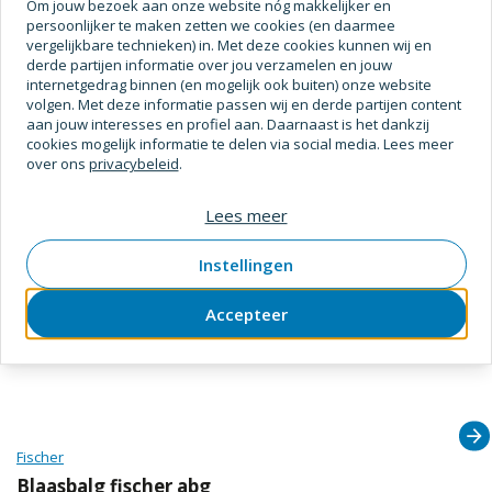
Om jouw bezoek aan onze website nóg makkelijker en
Documenten en downloads
persoonlijker te maken zetten we cookies (en daarmee
vergelijkbare technieken) in. Met deze cookies kunnen wij en
Product URLS
derde partijen informatie over jou verzamelen en jouw
internetgedrag binnen (en mogelijk ook buiten) onze website
Webpagina
https://www.fischer.nl/nl-nl
volgen. Met deze informatie passen wij en derde partijen content
aan jouw interesses en profiel aan. Daarnaast is het dankzij
cookies mogelijk informatie te delen via social media. Lees meer
over ons
privacybeleid
.
Vaak samen gekocht met
Lees meer
Instellingen
Accepteer
Fischer
Blaasbalg fischer abg