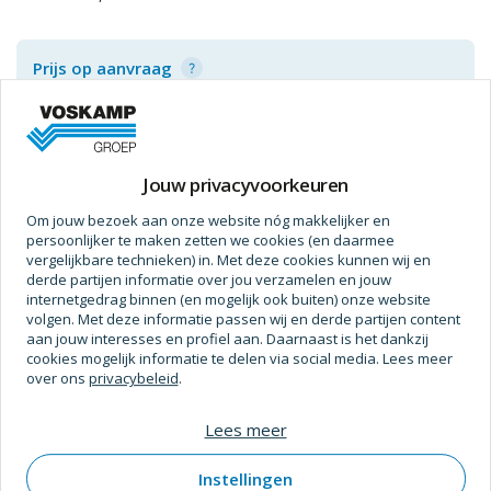
Prijs op aanvraag
Jouw privacyvoorkeuren
Specificaties
Om jouw bezoek aan onze website nóg makkelijker en
Afmetingen
persoonlijker te maken zetten we cookies (en daarmee
vergelijkbare technieken) in. Met deze cookies kunnen wij en
Dikte
2 mm
derde partijen informatie over jou verzamelen en jouw
internetgedrag binnen (en mogelijk ook buiten) onze website
Breedte
35 mm
volgen. Met deze informatie passen wij en derde partijen content
aan jouw interesses en profiel aan. Daarnaast is het dankzij
Gewicht (Kg)
0,33 kg
cookies mogelijk informatie te delen via social media. Lees meer
over ons
privacybeleid
.
Verpakt Per
6 Pc
Lees meer
Dikte (Materiaal)
2 mm
Instellingen