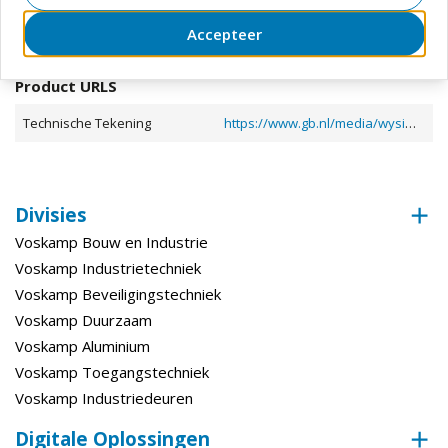
Toon meer
Bewerking
Accepteer
Documenten en downloads
Materiaal
Staal
Product URLS
Verpakking
Doos
Model
Licht
Technische Tekening
https://www.gb.nl/media/wysiwyg/document/404190.PDF
Divisies
Voskamp Bouw en Industrie
Voskamp Industrietechniek
Voskamp Beveiligingstechniek
Voskamp Duurzaam
Voskamp Aluminium
Voskamp Toegangstechniek
Voskamp Industriedeuren
Digitale Oplossingen