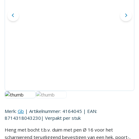
Merk:
Gb
| Artikelnummer:
4164045
| EAN:
8714318043230
| Verpakt per
stuk
Heng met bocht t.b.v. duim met pen Ø 16 voor het
scharnierend terugliggend bevestigen van een hek, poort-,