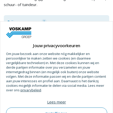
schuur- of tuindeur.
Prijs op aanvraag
Jouw privacyvoorkeuren
Specificaties
Om jouw bezoek aan onze website nóg makkelijker en
persoonlijker te maken zetten we cookies (en daarmee
Afmetingen
vergelijkbare technieken) in. Met deze cookies kunnen wij en
derde partijen informatie over jou verzamelen en jouw
Dikte
6 mm
internetgedrag binnen (en mogelijk ook buiten) onze website
volgen. Met deze informatie passen wij en derde partijen content
Breedte
45 mm
aan jouw interesses en profiel aan. Daarnaast is het dankzij
cookies mogelijk informatie te delen via social media. Lees meer
Gewicht (Kg)
1,07 kg
over ons
privacybeleid
.
Verpakt Per
10 Pc
Lees meer
Diameter (Pen)
16 mm