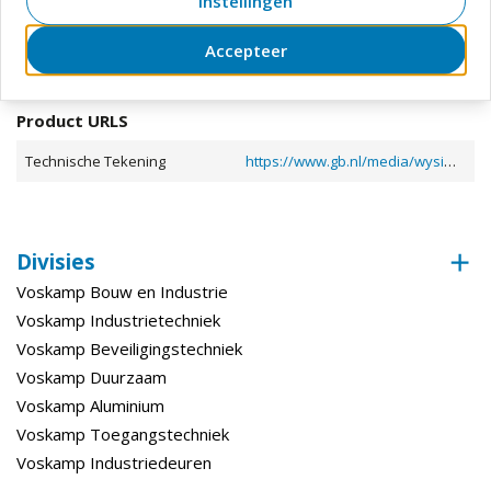
Instellingen
Dikte (Materiaal)
5 mm
Toon meer
Accepteer
Bewerking
Documenten en downloads
Product URLS
Materiaal
Staal
Bewerking
Verzinkt
Technische Tekening
https://www.gb.nl/media/wysiwyg/document/44309.PDF
(Oppervlaktebehandeling)
Uitvoering
Met bocht
Bewerking (Fabricage Afwerking)
Verzinkt
Divisies
Voskamp Bouw en Industrie
Voskamp Industrietechniek
Voskamp Beveiligingstechniek
Voskamp Duurzaam
Voskamp Aluminium
Voskamp Toegangstechniek
Voskamp Industriedeuren