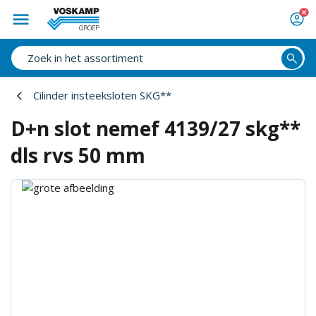
Cilinder insteeksloten SKG**
D+n slot nemef 4139/27 skg**
dls rvs 50 mm