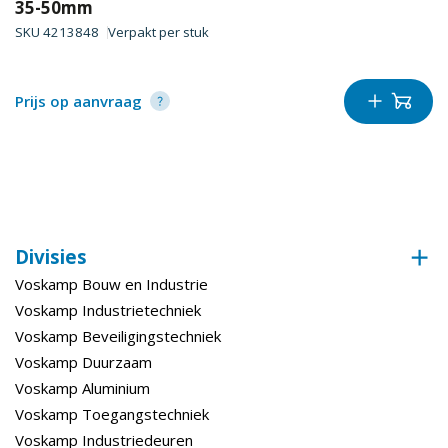
35-50mm
SKU
4213848
Verpakt per
stuk
Technische gegevens
Aantal (Toeren)
1
Prijs op aanvraag
Keurmerk
Skg**
Steekmaat
Pc 72
Slotbediening
Profielcilinder
Binnen- Buitendraaiend
Naar binnen en naar buiten
Divisies
Voskamp Bouw en Industrie
Voskamp Industrietechniek
Voskamp Beveiligingstechniek
Voskamp Duurzaam
Voskamp Aluminium
Voskamp Toegangstechniek
Voskamp Industriedeuren