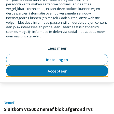
persoonlijker te maken zetten we cookies (en daarmee
Materiaal (Voorplaat)
Rvs
vergelijkbare technieken) in. Met deze cookies kunnen wij en
derde partijen informatie over jou verzamelen en jouw
Materiaal (Dagschoot)
Messing
internetgedrag binnen (en mogelijk ook buiten) onze website
Toon meer
volgen. Met deze informatie passen wij en derde partijen content
Materiaal (Nachtschoot)
Messing
aan jouw interesses en profiel aan. Daarnaast is het dankzij
cookies mogelijk informatie te delen via social media. Lees meer
Insteekcilinderslot (dag- en
Model (Slot/Vergrendeling)
over ons
privacybeleid
.
nachtslot)
Maak compleet met
Lees meer
Afmetingen
Instellingen
Doornmaat
50 mm
Dikte (Stift)
8 mm
Accepteer
Cilindersparing
17 mm
Lengte (Voorplaat)
238 mm
Breedte (Voorplaat)
25 mm
Nemef
Lengte (Nachtschoot)
20 mm
Sluitkom vs5002 nemef blok afgerond rvs