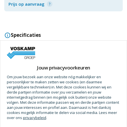
Prijs op aanvraag
Specificaties
Bewerking
Model (Slot/Vergrendeling)
Insteekcilinderslot (loopslot)
Jouw privacyvoorkeuren
Om jouw bezoek aan onze website nóg makkelijker en
persoonlijker te maken zetten we cookies (en daarmee
Maak compleet met
vergelijkbare technieken) in. Met deze cookies kunnen wij en
derde partijen informatie over jou verzamelen en jouw
internetgedrag binnen (en mogelijk ook buiten) onze website
volgen. Met deze informatie passen wij en derde partijen content
aan jouw interesses en profiel aan. Daarnaast is het dankzij
cookies mogelijk informatie te delen via social media. Lees meer
over ons
privacybeleid
.