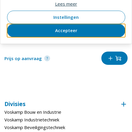
Lees meer
Instellingen
Nemef
Sluitplaat nemef p635/17 loop afg rvs
Accepteer
SKU
4222413
Verpakt per
stuk
Prijs op aanvraag
Divisies
Voskamp Bouw en Industrie
Voskamp Industrietechniek
Voskamp Beveiligingstechniek