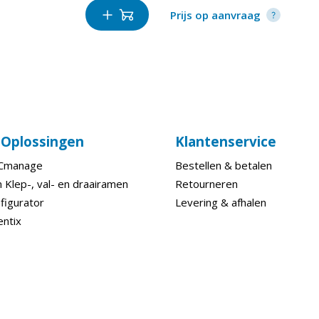
Prijs op aanvraag
e Oplossingen
Klantenservice
ECmanage
Bestellen & betalen
 Klep-, val- en draairamen
Retourneren
figurator
Levering & afhalen
entix