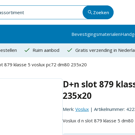
Zoeken
Bevestigingsmaterialen
Handg
estellen
Ruim aanbod
Gratis verzending in Nederl
ot 879 klasse 5 voslux pc72 dm80 235x20
D+n slot 879 klas
235x20
Merk:
Voslux
| Artikelnummer:
422
Voslux d n slot 879 klasse 5 dm80