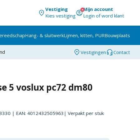
Vestiging
Mijn account
Kies vestiging
Login of word klant
ereedschap
Hang- & sluitwerk
Lijmen, kitten, PUR
Bouwplaats
and
Vestigingen
Contact
se 5 voslux pc72 dm80
3330
| EAN: 4012432505963
| Verpakt per
stuk