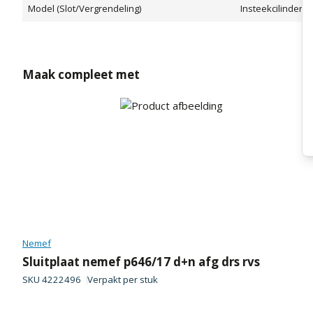
Model (Slot/Vergrendeling)
Insteekcilindersl
Maak compleet met
Nemef
Sluitplaat nemef p646/17 d+n afg drs rvs
SKU
4222496
Verpakt per
stuk