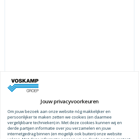
Merk:
Assa Abloy
| Artikelnummer:
4241198
| EAN:
8714002472575
| Verpakt per
stuk
Jouw privacyvoorkeuren
Assa Abloy aansluitkabel 10 meter.
Om jouw bezoek aan onze website nóg makkelijker en
persoonlijker te maken zetten we cookies (en daarmee
vergelijkbare technieken) in. Met deze cookies kunnen wij en
derde partijen informatie over jou verzamelen en jouw
Prijs op aanvraag
internetgedrag binnen (en mogelijk ook buiten) onze website