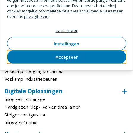
volgen. Met deze informatie passen wij en derde partijen content
aan jouw interesses en profiel aan. Daarnaast is het dankzij
cookies mogelijk informatie te delen via social media. Lees meer
over ons
privacybeleid
.
Divisies
Lees meer
Voskamp Bouw en Industrie
Voskamp Industrietechniek
Instellingen
Voskamp Beveiligingstechniek
Voskamp Duurzaam
Accepteer
Voskamp Aluminium
Voskamp Toegangstechniek
Voskamp Industriedeuren
Digitale Oplossingen
Inloggen ECmanage
Hardglazen Klep-, val- en draairamen
Steiger configurator
Inloggen Centix