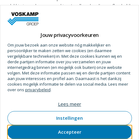
gelukkig is er de secumax kierstandhouder die onafhankelijk
getest en goedgekeurd door skg® voor het politiekeurmerk
veilig wonen®.
Meer informatie
maakt het veilig op een kier zetten van een deur mogelijk
Jouw privacyvoorkeuren
eenvoudig te monteren
Prijs op aanvraag
toepassing op achterdeur (naar buiten draaiend)
Om jouw bezoek aan onze website nóg makkelijker en
garantie 2 jaar
persoonlijker te maken zetten we cookies (en daarmee
vergelijkbare technieken) in. Met deze cookies kunnen wij en
derde partijen informatie over jou verzamelen en jouw
geleverd inclusief montagemateriaal.
internetgedrag binnen (en mogelijk ook buiten) onze website
woning-overvallen zijn aan de orde van de dag.
volgen. Met deze informatie passen wij en derde partijen content
Specificaties
aan jouw interesses en profiel aan. Daarnaast is het dankzij
sla de kranten er maar op na.
cookies mogelijk informatie te delen via social media. Lees meer
gelukkig is er de secumax kierstandhouder die onafhankelijk
Technische gegevens
over ons
privacybeleid
.
getest en goedgekeurd door skg® voor het politiekeurmerk
Keurmerk
Skg
veilig wonen®.
Lees meer
maakt het veilig op een kier zetten van een deur mogelijk
eenvoudig te monteren
Instellingen
Bewerking
toepassing op voordeur (naar binnen draaiend)
Materiaal
Rvs
Accepteer
garantie 2 jaar