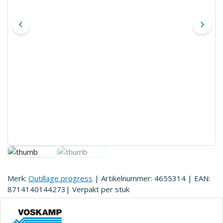
Merk:
Outillage progress
| Artikelnummer:
4655314
| EAN:
8714140144273
| Verpakt per
stuk
uitvoering: Super Polairmateriaal: zamac materiaal
tegenplaat: staal bevestiging: opschroevend