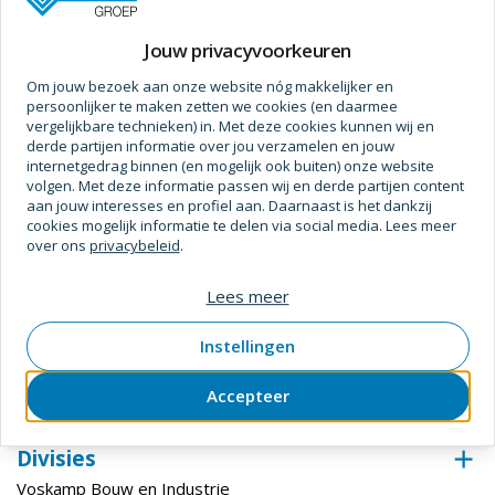
Jouw privacyvoorkeuren
Prijs op aanvraag
Om jouw bezoek aan onze website nóg makkelijker en
persoonlijker te maken zetten we cookies (en daarmee
vergelijkbare technieken) in. Met deze cookies kunnen wij en
derde partijen informatie over jou verzamelen en jouw
internetgedrag binnen (en mogelijk ook buiten) onze website
volgen. Met deze informatie passen wij en derde partijen content
Specificaties
aan jouw interesses en profiel aan. Daarnaast is het dankzij
cookies mogelijk informatie te delen via social media. Lees meer
Bewerking
over ons
privacybeleid
.
Materiaal
Zamak
Lees meer
Bewerking
Vernikkeld
(Oppervlaktebehandeling)
Instellingen
Bewerking (Fabricage Afwerking)
Vernikkeld
Accepteer
Divisies
Voskamp Bouw en Industrie