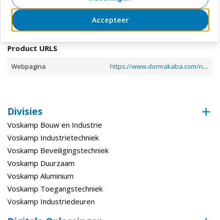
Toon meer
Kleur
Zilver
Accepteer
Documenten en downloads
Materiaal
Metaal
Product URLS
Uitvoering
Met hoofdarm
Kleur (basis)
Zilver
Webpagina
https://www.dormakaba.com/nl-nl
Technische gegevens
Divisies
En
En 1155
Voskamp Bouw en Industrie
Norm
En 1155
Voskamp Industrietechniek
Voskamp Beveiligingstechniek
Voskamp Duurzaam
Voskamp Aluminium
Voskamp Toegangstechniek
Voskamp Industriedeuren