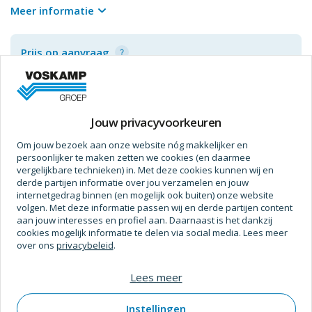
de aansturing geschiedt via externe rookmeldcentrales
Meer informatie
(bijvoorbeeld rmz).
de instelbare houdkracht kan de vastzetting ook handmatig
Prijs op aanvraag
probleemloos worden opgeheven.
de glijarm g 96 emf kan met beide deurdrangergroottes van
de its 96 worden gecombineerd.
bij grote en zware deuren en deuren breder dan 1.250 mm
adviseren wij, in plaats van elektromechanische
Jouw privacyvoorkeuren
Specificaties
vastzetinrichting, toepassing van deurmagneten em.
Om jouw bezoek aan onze website nóg makkelijker en
Afmetingen
persoonlijker te maken zetten we cookies (en daarmee
vergelijkbare technieken) in. Met deze cookies kunnen wij en
Hoogte
30 mm
derde partijen informatie over jou verzamelen en jouw
internetgedrag binnen (en mogelijk ook buiten) onze website
volgen. Met deze informatie passen wij en derde partijen content
Breedte
31 mm
aan jouw interesses en profiel aan. Daarnaast is het dankzij
cookies mogelijk informatie te delen via social media. Lees meer
Gewicht (Kg)
1,06 kg
over ons
privacybeleid
.
Verpakt Per
1 Pc
Lees meer
Bewerking
Instellingen