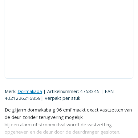
Merk:
Dormakaba
| Artikelnummer:
4753345
| EAN:
4021226216859
| Verpakt per
stuk
De glijarm dormakaba g 96 emf maakt exact vastzetten van
de deur zonder terugvering mogelijk.
bij een alarm of stroomuitval wordt de vastzetting
opgeheven en de deur door de deurdranger gesloten.