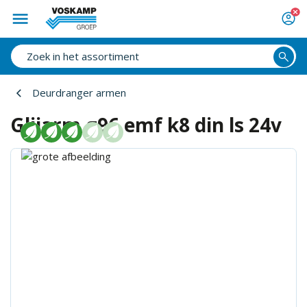
Deurdranger armen
Glijarm g96 emf k8 din ls 24v