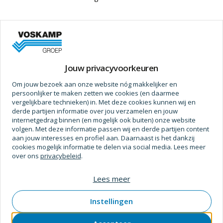
Jouw privacyvoorkeuren
Om jouw bezoek aan onze website nóg makkelijker en
Hjz
persoonlijker te maken zetten we cookies (en daarmee
Regelnagel verz 4,5 x 40 mm
vergelijkbare technieken) in. Met deze cookies kunnen wij en
derde partijen informatie over jou verzamelen en jouw
SKU
3606203
Verpakt per
doos
internetgedrag binnen (en mogelijk ook buiten) onze website
volgen. Met deze informatie passen wij en derde partijen content
aan jouw interesses en profiel aan. Daarnaast is het dankzij
cookies mogelijk informatie te delen via social media. Lees meer
Prijs op aanvraag
over ons
privacybeleid
.
Lees meer
Instellingen