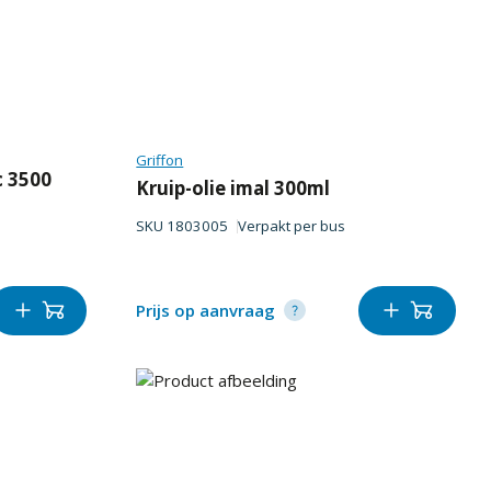
Griffon
c 3500
Kruip-olie imal 300ml
SKU
1803005
Verpakt per
bus
Prijs op aanvraag