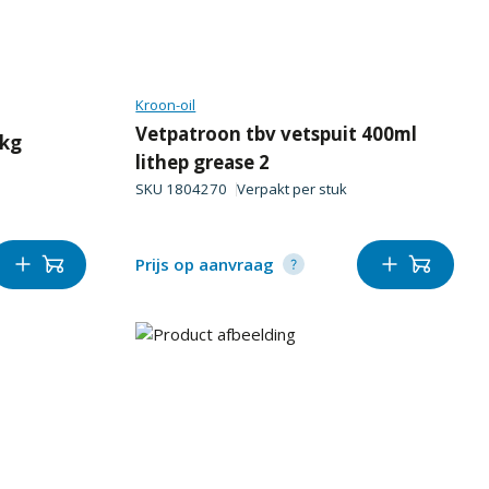
Kroon-oil
Vetpatroon tbv vetspuit 400ml
5kg
lithep grease 2
SKU
1804270
Verpakt per
stuk
Prijs op aanvraag