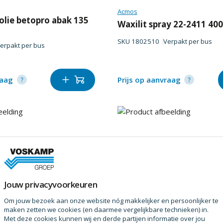
Acmos
olie betopro abak 135
Waxilit spray 22-2411 400
SKU
1802510
Verpakt per
bus
erpakt per
bus
raag
Prijs op aanvraag
Jouw privacyvoorkeuren
Om jouw bezoek aan onze website nóg makkelijker en persoonlijker te
maken zetten we cookies (en daarmee vergelijkbare technieken) in.
Carat
Met deze cookies kunnen wij en derde partijen informatie over jou
staal skf no 1 blauw