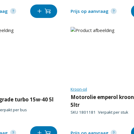
raag
Prijs op aanvraag
Kroon-oil
Motorolie emperol kroon
grade turbo 15w-40 5l
5ltr
erpakt per
bus
SKU
1801181
Verpakt per
stuk
raag
Prijs op aanvraag