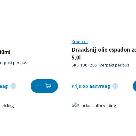
Kroon-oil
Draadsnij-olie espadon z
00ml
5,0l
erpakt per
bus
SKU
1801205
Verpakt per
bus
raag
Prijs op aanvraag