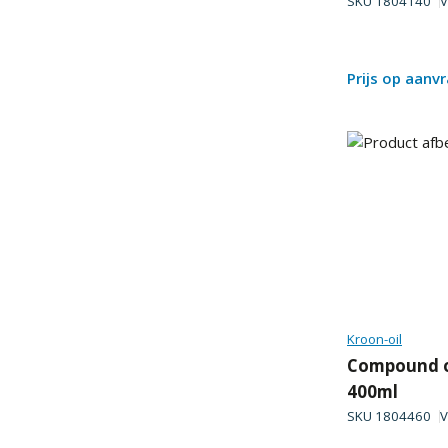
SKU
1804140
V
Prijs op aanv
Kroon-oil
Compound o
400ml
SKU
1804460
V