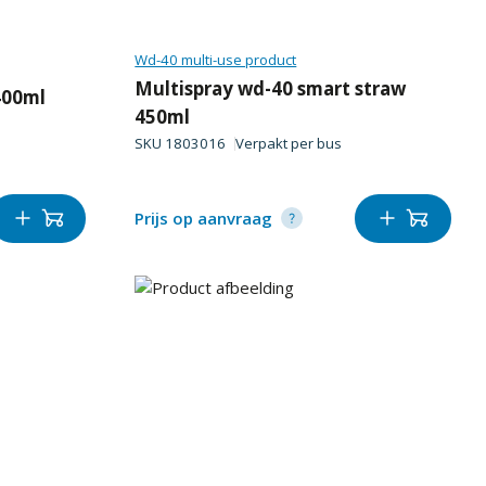
Wd-40 multi-use product
Multispray wd-40 smart straw
400ml
450ml
SKU
1803016
Verpakt per
bus
Prijs op aanvraag