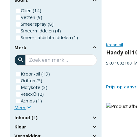
Oliën
(
14
)
Vetten
(
9
)
Smeerspray
(
8
)
Smeermiddelen
(
4
)
Smeer- afdichtmiddelen
(
1
)
Kroon-oil
Merk
Handy oil 1
SKU
1802100
V
Kroon-oil
(
19
)
Griffon
(
5
)
Prijs op aanv
Molykote
(
3
)
4tecx®
(
2
)
Acmos
(
1
)
Meer
Inhoud (L)
Kleur
Verpakking