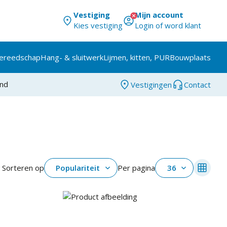
Vestiging
Mijn account
Kies vestiging
Login of word klant
ereedschap
Hang- & sluitwerk
Lijmen, kitten, PUR
Bouwplaats
and
Vestigingen
Contact
Sorteren op
Populariteit
Per pagina
36