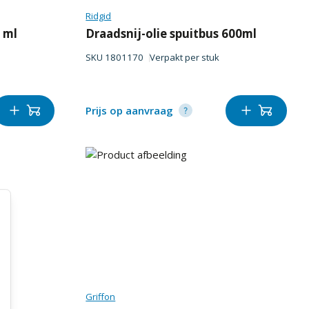
Ridgid
 ml
Draadsnij-olie spuitbus 600ml
SKU
1801170
Verpakt per
stuk
Prijs op aanvraag
Griffon