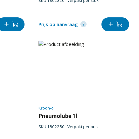
SKU
1802820
Verpakt per
stuk
Prijs op aanvraag
Kroon-oil
Pneumolube 1l
SKU
1802250
Verpakt per
bus