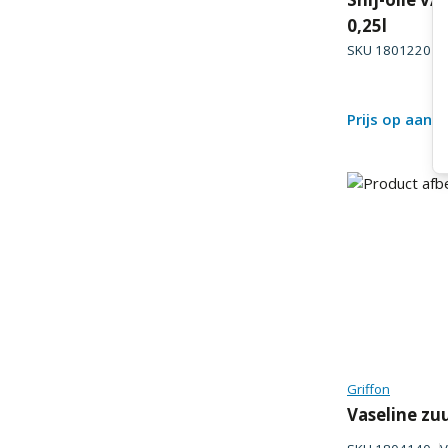
0,25l
SKU
1801220
V
Prijs op aanv
Griffon
Vaseline zuu