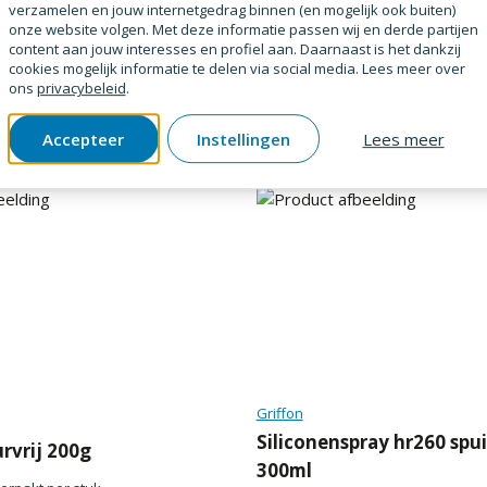
Cool-dip etcd20ml00
verzamelen en jouw internetgedrag binnen (en mogelijk ook buiten)
onze website volgen. Met deze informatie passen wij en derde partijen
SKU
2143822
Verpakt per
stuk
content aan jouw interesses en profiel aan. Daarnaast is het dankzij
erpakt per
fles
cookies mogelijk informatie te delen via social media. Lees meer over
ons
privacybeleid
.
raag
Prijs op aanvraag
Accepteer
Instellingen
Lees meer
Griffon
Siliconenspray hr260 spu
rvrij 200g
300ml