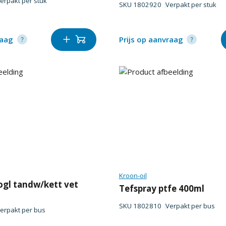
erpakt per
stuk
SKU
1802920
Verpakt per
stuk
raag
Prijs op aanvraag
Kroon-oil
gl tandw/kett vet
Tefspray ptfe 400ml
SKU
1802810
Verpakt per
bus
erpakt per
bus