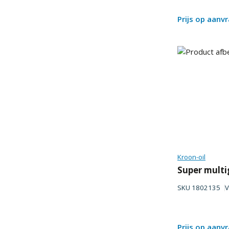
Prijs op aanv
Kroon-oil
Super multi
SKU
1802135
V
Prijs op aanv