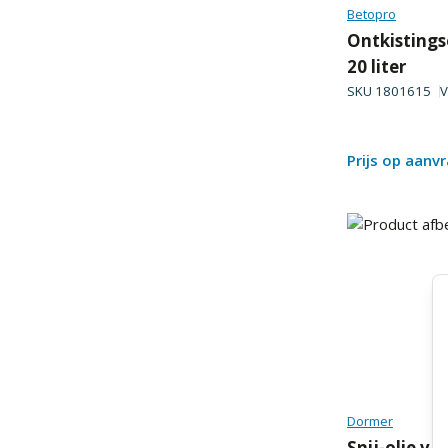
Betopro
Ontkistings
20 liter
SKU
1801615
V
Prijs op aanv
Dormer
Snij-olie v/