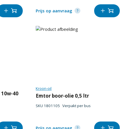
Prijs op aanvraag
Kroon-oil
 10w-40
Emtor boor-olie 0,5 ltr
SKU
1801105
Verpakt per
bus
Prijs op aanvraag