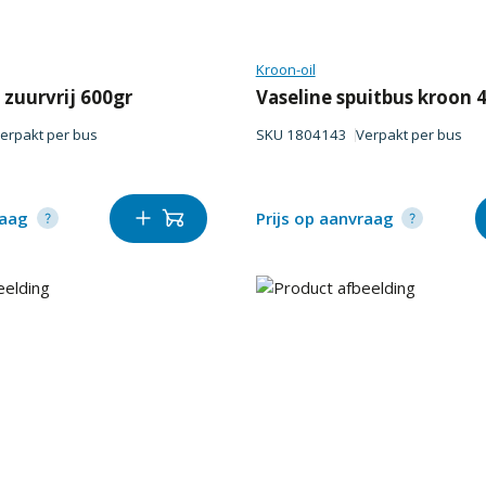
Kroon-oil
 zuurvrij 600gr
Vaseline spuitbus kroon 
erpakt per
bus
SKU
1804143
Verpakt per
bus
raag
Prijs op aanvraag