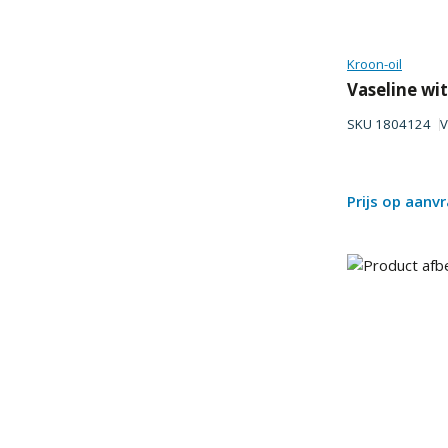
Kroon-oil
Vaseline wit
SKU
1804124
V
Prijs op aanv