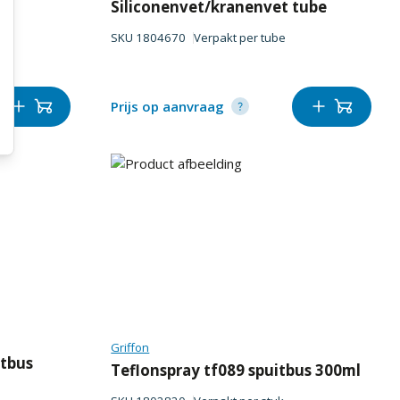
Siliconenvet/kranenvet tube
SKU
1804670
Verpakt per
tube
Prijs op aanvraag
Griffon
itbus
Teflonspray tf089 spuitbus 300ml