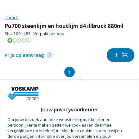
Illbruck
Pu700 steenlijm en houtlijm d4 illbruck 880ml
SKU
3001483
Verpakt per
bus
Prijs op aanvraag
1
1
-
1
van
1
producten
Product niet gevonden?
Jouw privacyvoorkeuren
Om jouw bezoek aan onze website nóg makkelijker en
Laat het ons weten! Wij breiden het online assortiment
persoonlijker te maken zetten we cookies (en daarmee
elke week verder uit.
vergelijkbare technieken) in. Met deze cookies kunnen wij en
derde partijen informatie over jou verzamelen en jouw